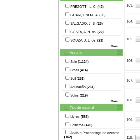
103.
PREZOTTI, L. C.
(42)
GUARÇONI M., A.
(35)
104.
SALGADO, J. S.
(28)
COSTA, A. N. da.
(22)
105.
SOUZA, J. L. de.
(21)
Mais...
Assunto
106.
Solo
(1.124)
Brasil
(414)
Soil
(281)
107.
Adubação
(261)
Solos
(219)
108.
Mais...
Tipo do material
Livros
(583)
109.
Folhetos
(470)
Anais e Proceedings de eventos
(162)
110.