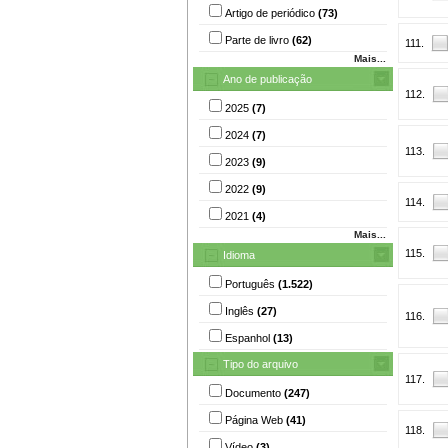
Artigo de periódico
(73)
Parte de livro
(62)
111.
Mais...
Ano de publicação
112.
2025
(7)
2024
(7)
113.
2023
(9)
2022
(9)
114.
2021
(4)
Mais...
115.
Idioma
Português
(1.522)
Inglês
(27)
116.
Espanhol
(13)
Tipo do arquivo
117.
Documento
(247)
Página Web
(41)
118.
Vídeo
(3)