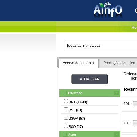
Ho
Acervo documental
Produção científica
Ordena
por
Registr
Biblioteca
BRT
(1.534)
101.
BST
(63)
BSGP
(57)
102.
BSO
(17)
Autor