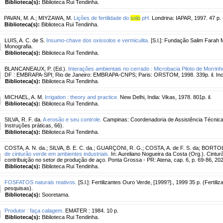
Biblioteca(s):
Biblioteca Rui Tendinha.
PAVAN, M. A.
;
MIYZAWA, M.
Lições de fertilidade do
solo
pH.
Londrina: IAPAR, 1997. 47 p. (
Biblioteca(s):
Biblioteca Rui Tendinha.
LUIS, A. C. de S.
Insumo-chave dos oxissolos e vermiculita.
[S.l.]: Fundação Salim Farah 
Monografia.
Biblioteca(s):
Biblioteca Rui Tendinha.
BLANCANEAUX, P. (Ed.).
Interações ambientais no cerrado : Microbacia Piloto de Morrinh
DF : EMBRAPA-SPI; Rio de Janeiro: EMBRAPA-CNPS; Paris: ORSTOM, 1998. 339p. il. Inclui
Biblioteca(s):
Biblioteca Rui Tendinha.
MICHAEL, A. M.
Irrigation : theory and practice.
New Delhi, India: Vikas, 1978. 801p. il.
Biblioteca(s):
Biblioteca Rui Tendinha.
SILVA, R. F. da.
A erosão e seu controle.
Campinas: Coordenadoria de Assistência Técnica I
Instruções práticas, 66).
Biblioteca(s):
Biblioteca Rui Tendinha.
COSTA, A. N. da.
;
SILVA, B. E. C. da.
;
GUARÇONI, R. G.
;
COSTA, A. de F. S. da
;
BORTOLIN
de cinturão verde em ambientes industriais.
In: Aureliano Nogueira da Costa (Org.). Cintur
contribuição no setor de produção de aço. Ponta Grossa - PR: Atena, cap. 6, p. 69-86, 20
Biblioteca(s):
Biblioteca Rui Tendinha.
FOSFATOS naturais reativos.
[S.l.]: Fertilizantes Ouro Verde, [1999?]., 1999 35 p. (Fertil
pesquisas).
Biblioteca(s):
Sooretama.
Produtor : faça calagem.
EMATER : 1984. 10 p.
Biblioteca(s):
Biblioteca Rui Tendinha.