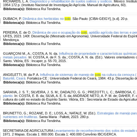
RICHARDS, L. A.
Diagnóstico y rehabilitacion de suelos salinos y sodicos.
México: Institut
1954 172 p. (Instituto Nacional de Investigação Agrícola. Manual de Agricultura, 60).
Biblioteca(s):
Biblioteca Rui Tendinha.
DUBACH, P.
Dinâmica dos herbicidas no
solo
.
São Paulo: [CIBA-GEIGY], [s.d]. 20 p.
Biblioteca(s):
Biblioteca Rui Tendinha.
PEREIRA, E. de O.
Dinâmica de uso e ocupação do
solo
, aptidão agrícola das terras e p
UFES, 2023. 140f. Dissertação (Mestrado em Agronomia). Universidade Federal do Espíri
Mendonça.
Biblioteca(s):
Biblioteca Rui Tendinha.
GUARÇONI M., A.
;
COSTA, A. N. da.
Influência de propriedade e características químicas
metais pesados.
In: COSTA, A. de F. S. da.; COSTA, A. N. da. (Ed.). Valores orientadores 
Santo. Vitória, ES : Incaper, p. 55-70, 2015.
Biblioteca(s):
Biblioteca Rui Tendinha.
ANGELETTI, M. da P. A.
Influência de sistemas de manejo de
solo
na cultura da cenoura (
Baturitê, Ceará.
Fortaleza-CE : Universidade Federal do Ceará, 1984. 43 p. Dissertação d
Biblioteca(s):
Biblioteca Rui Tendinha.
SARAIVA, J. S. T.
;
SILVEIRA, J. S. M.
;
DADALTO, G. G.
;
PREZOTTI, L. C.
;
BARBOSA, C. 
plantio.
In: COSTA, E. B. da; SILVA, A. E. S. da; ANDRADE NETO, A. P. M. de; DAHER, F. d
cultura do café no estado do Espírito Santo. Vitória, ES : Secretaria de Estado da Agricultu
Biblioteca(s):
Biblioteca Rui Tendinha.
BRUNETTO, G.
;
ROZANE, D. E.
;
LOSS, A.
;
NATALE, W. (Ed.).
Estrategias de manejo par
nutrientes em frutiferas.
Santa Maria : Pallotti, 2023. 280 p.
Biblioteca(s):
Biblioteca Rui Tendinha.
SECRETARIA DE AGRICULTURA
Levantamento de reconhecimento dos solos do estado d
1971. 2 Mapas. Escala 1: 800.000. Escala 1: 400.000 Convênio IBC/GERCA.