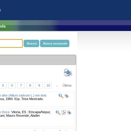
)
uda
5
6
7
8
9
10
...
Última
o alho (Allium sativum L.) em dois
sa, 1984. 61p. Tese Mestrado.
o Doce.
Vitoria, ES : Emcapa/Neput,
 Lani, Mauro Resende, Aladim