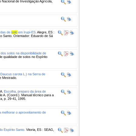
o Nacional de Investigação Agrícola,
erdas de
solo
em Irupi-ES.
Alegre, ES :
to Santo. Orientador: Eduardo de Sá
 dos solos na disponibilidade de
de qualidade de solos no Espírito
 Daucus carota L.) na Serra de
e Mestrado.
A.
Escolha, preparo da área de
e A. (Coord.). Manual técnico para a
ra, p. 29-41, 1995.
a melhorar o aproveitamento de
o Espírito Santo.
Vitoria, ES : SEAG,