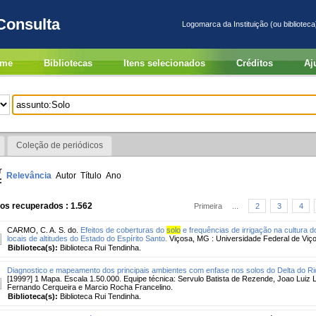
Consulta
Logomarca da Instituição (ou biblioteca
me
Bibliotecas
Itens selecionados
Créditos
Aj
Coleção de periódicos
r
Relevância
Autor
Título
Ano
:
os recuperados : 1.562
Primeira
...
2
3
4
CARMO, C. A. S. do.
Efeitos de coberturas do
solo
e frequências de irrigação na cultura d
locais de altitudes do Estado do Espírito Santo.
Viçosa, MG : Universidade Federal de Viço
Biblioteca(s):
Biblioteca Rui Tendinha.
Diagnostico e mapeamento dos principais ambientes com enfase nos solos do Delta do Ri
[1999?] 1 Mapa. Escala 1.50.000. Equipe técnica: Servulo Batista de Rezende, Joao Luiz
Fernando Cerqueira e Marcio Rocha Francelino.
Biblioteca(s):
Biblioteca Rui Tendinha.