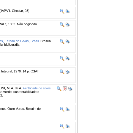
IAPAR. Circular, 93).
Maluf, 1982. Não paginado.
os, Estado de Goias, Brasil.
Brasilia-
 bibliografia.
ntegral, 1970. 14 p. (CIAT.
I, M. A. de A.
Fertilidade de solos
ão verde: sustentabilidade e
22.
izantes Ouro Verde. Boletim de