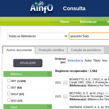
Consulta
Home
Bibliotecas
I
Acervo documental
Produção científica
Coleção de periódicos
Ordenar
Relevância
Autor
Título
Ano
por:
Registros recuperados : 1.562
Biblioteca
BOARETTO, A. E.
;
CRUZ, A. de P
BRT
(1.534)
Cargill, 1991. 100p. il. (Fundação 
1521.
Biblioteca(s):
Biblioteca Rui Ten
BST
(63)
BELTRÃO, N. E. de M. (Org.).
O 
BSGP
(57)
Transferência de Tecnologia; Cam
1522.
Biblioteca(s):
Biblioteca Rui Ten
BSO
(17)
Autor
ANDRADE JÚNIOR, A. S. de
;
RO