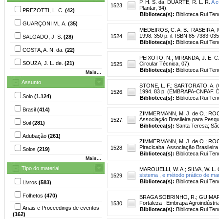
P. H. S. da
;
DUARTE, R. L. R.
A c
1523.
Plantar, 34).
PREZOTTI, L. C.
(42)
Biblioteca(s):
Biblioteca Rui Ten
GUARÇONI M., A.
(35)
MEDEIROS, C. A. B.
;
RASEIRA, M
1998. 350 p. il. ISBN 85-7383-0
1524.
SALGADO, J. S.
(28)
Biblioteca(s):
Biblioteca Rui Ten
COSTA, A. N. da.
(22)
PEIXOTO, N.
;
MIRANDA, J. E. C.
SOUZA, J. L. de.
(21)
Circular Técnica, 07).
1525.
Biblioteca(s):
Biblioteca Rui Ten
Mais...
Assunto
STONE, L. F.
;
SARTORATO, A. (O
1994. 83 p. (EMBRAPA-CNPAF. D
1526.
Solo
(1.124)
Biblioteca(s):
Biblioteca Rui Ten
Brasil
(414)
ZIMMERMANN, M. J. de O.
;
ROC
Associação Brasileira para Pesqu
1527.
Soil
(281)
Biblioteca(s):
Santa Teresa; São
Adubação
(261)
ZIMMERMANN, M. J. de O.
;
ROC
Piracicaba: Associação Brasileir
1528.
Solos
(219)
Biblioteca(s):
Biblioteca Rui Ten
Mais...
Tipo do material
MAROUELLI, W. A.
;
SILVA, W. L. 
sistema , e método prático de ma
1529.
Biblioteca(s):
Biblioteca Rui Ten
Livros
(583)
Folhetos
(470)
BRAGA SOBRINHO, R.
;
GUIMARÃ
Fortaleza : Embrapa Agroindústria 
1530.
Anais e Proceedings de eventos
Biblioteca(s):
Biblioteca Rui Ten
(162)