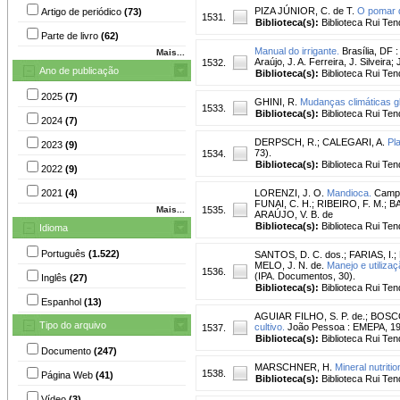
PIZA JÚNIOR, C. de T.
O pomar 
Artigo de periódico
(73)
1531.
Biblioteca(s):
Biblioteca Rui Ten
Parte de livro
(62)
Manual do irrigante.
Brasília, DF 
Mais...
Araújo, J. A. Ferreira, J. Silveir
1532.
Ano de publicação
Biblioteca(s):
Biblioteca Rui Ten
2025
(7)
GHINI, R.
Mudanças climáticas gl
1533.
Biblioteca(s):
Biblioteca Rui Ten
2024
(7)
DERPSCH, R.
;
CALEGARI, A.
Pl
2023
(9)
73).
1534.
Biblioteca(s):
Biblioteca Rui Ten
2022
(9)
2021
(4)
LORENZI, J. O.
Mandioca.
Campin
FUNAI, C. H.; RIBEIRO, F. M.; B
Mais...
1535.
ARAÚJO, V. B. de
Biblioteca(s):
Biblioteca Rui Ten
Idioma
Português
(1.522)
SANTOS, D. C. dos.
;
FARIAS, I.
;
MELO, J. N. de.
Manejo e utiliza
1536.
(IPA. Documentos, 30).
Inglês
(27)
Biblioteca(s):
Biblioteca Rui Ten
Espanhol
(13)
AGUIAR FILHO, S. P. de.
;
BOSCO
Tipo do arquivo
cultivo.
João Pessoa : EMEPA, 19
1537.
Biblioteca(s):
Biblioteca Rui Ten
Documento
(247)
MARSCHNER, H.
Mineral nutritio
1538.
Página Web
(41)
Biblioteca(s):
Biblioteca Rui Ten
Vídeo
(3)