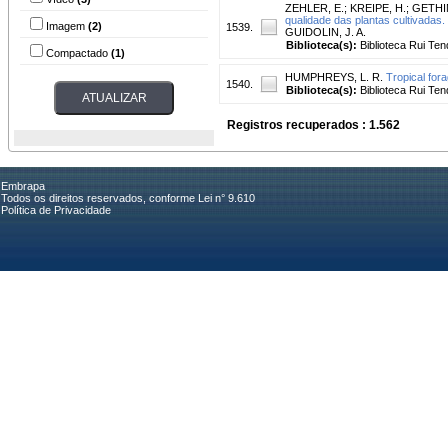
ZEHLER, E.
;
KREIPE, H.
;
GETHIN
qualidade das plantas cultivadas.
Imagem
(2)
1539.
GUIDOLIN, J. A.
Biblioteca(s):
Biblioteca Rui Ten
Compactado
(1)
HUMPHREYS, L. R.
Tropical fora
1540.
Biblioteca(s):
Biblioteca Rui Ten
Registros recuperados : 1.562
Embrapa
Todos os direitos reservados, conforme Lei n° 9.610
Política de Privacidade