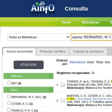
Consulta
Home
Bibliotecas
I
Acervo documental
Produção científica
Coleção de periódicos
Ordenar
Relevância
Autor
Título
Ano
por:
Registros recuperados : 2
Biblioteca
TORRES, R. de A.
;
TEIXEIRA, F. V.
;
BRT
(2)
Embrapa Gado de Leite, 2003 150 p. i
1.
Biblioteca(s):
Biblioteca Rui Tendinh
Autor
MARTINS, C. E.
;
CÓSER, A. C.
;
SOUZ
BERNARDO, W. F. (Ed.).
(2)
F. (Ed
.).
Tecnologias alternativas par
2.
Leite, 2004. 142 p. il. Trabalhos apr
CÓSER, A. C.
(1)
Biblioteca(s):
Biblioteca Rui Tendinh
FRANCO, P. R. V.
(1)