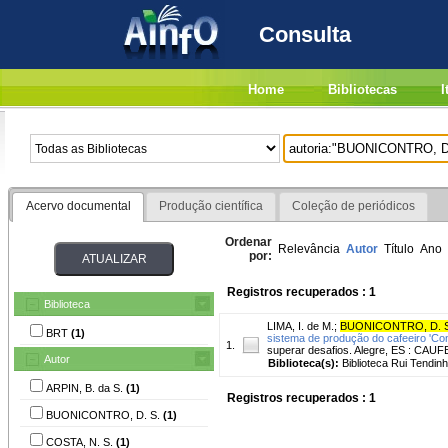
Consulta
Home
Bibliotecas
I
Acervo documental
Produção científica
Coleção de periódicos
Ordenar
Relevância
Autor
Título
Ano
por:
Registros recuperados : 1
Biblioteca
LIMA, I. de M.
;
BUONICONTRO, D. 
BRT
(1)
sistema de produção do cafeeiro 'Coni
1.
superar desafios. Alegre, ES : CAUFE
Autor
Biblioteca(s):
Biblioteca Rui Tendinh
ARPIN, B. da S.
(1)
Registros recuperados : 1
BUONICONTRO, D. S.
(1)
COSTA, N. S.
(1)