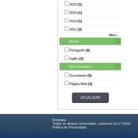
2023
(1)
2016
(1)
2014
(1)
2011
(2)
Mais...
Idioma
Português
(6)
Inglês
(2)
Tipo do arquivo
Documento
(5)
Página Web
(2)
Embrapa
Todos os direitos reservados, conforme Lei n° 9.610
Política de Privacidade