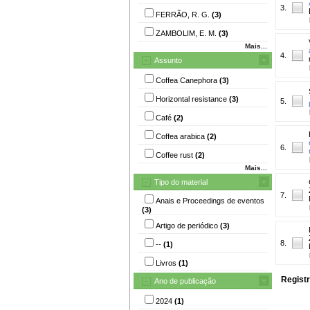
3.
FERRÃO, R. G.
(3)
ZAMBOLIM, E. M.
(3)
Mais...
4.
Assunto
Coffea Canephora
(3)
Horizontal resistance
(3)
5.
Café
(2)
Coffea arabica
(2)
6.
Coffee rust
(2)
Mais...
Tipo do material
7.
Anais e Proceedings de eventos
(3)
Artigo de periódico
(3)
8.
--
(1)
Livros
(1)
Registr
Ano de publicação
2024
(1)