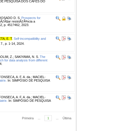
 DE PESQUISA DOS CAFÉS DO
ROSADO D. S.
Prospects for
ÃƒÂ§ar resistÃƒÂªncia a
2, p. 451?462, 2023.
TA, E. T
.
Self-incompatibility and
7., p. 1-14, 2024.
OLIM, Z.
;
SAKIYAMA, N. S.
The
ch for data analysis from different
4.
FONSECA, A. F. A. da.
;
MACIEL-
trix.
In: SIMPÓSIO DE PESQUISA
FONSECA, A. F. A. da.
;
MACIEL-
atrix.
In: SIMPÓSIO DE PESQUISA
Primeira
...
1
...
Última