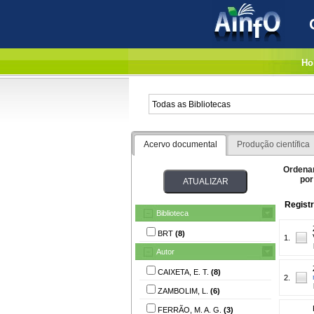
Ho
Acervo documental
Produção científica
Ordena
por
Registr
Biblioteca
BRT
(8)
1.
Autor
CAIXETA, E. T.
(8)
2.
ZAMBOLIM, L.
(6)
FERRÃO, M. A. G.
(3)