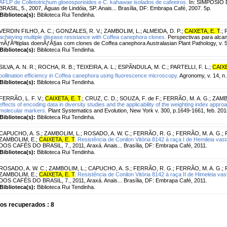
AFLP de Colletotrichum gloeosporioides e C. kahawae isolados de cafeeiros.
In: SIMPÓSIO
BRASIL, 5., 2007, Águas de Lindóia, SP. Anais... Brasília, DF: Embrapa Café, 2007. 5p.
Biblioteca(s):
Biblioteca Rui Tendinha.
VERDIN FILHO, A. C.
;
GONZALES, R. V.
;
ZAMBOLIM, L.
;
ALMEIDA, D. P.
;
CAIXETA, E. T
.
;
achieving multiple disease resistance with Coffea canephora clones.
Perspectivas para alcan
mÃƒÂºltiplas doenÃƒÂ§as com clones de Coffea canephora Australasian Plant Pathology, v. 5
Biblioteca(s):
Biblioteca Rui Tendinha.
SILVA, A. N. R.
;
ROCHA, R. B.
;
TEIXEIRA, A. L.
;
ESPÃNDULA, M. C.
;
PARTELLI, F. L.
;
CAIXE
pollination efficiency in Coffea canephora using fluorescence microscopy.
Agronomy, v. 14, n. 
Biblioteca(s):
Biblioteca Rui Tendinha.
FERRÃO, L. F. V.
;
CAIXETA, E. T
.
;
CRUZ, C. D.
;
SOUZA, F. de F.
;
FERRÃO, M. A. G.
;
ZAMB
effects of encoding data in diversity studies and the applicability of the weighting index approa
molecular markers.
Plant Systematics and Evolution, New York v. 300, p.1649-1661, feb. 201
Biblioteca(s):
Biblioteca Rui Tendinha.
CAPUCHO, A. S.
;
ZAMBOLIM, L.
;
ROSADO, A. W. C.
;
FERRÃO, R. G.
;
FERRÃO, M. A. G.
;
ZAMBOLIM, E.
;
CAIXETA, E. T
.
Resistência de Conilon Vitória 8142 à raça I de Hemileia vasta
DOS CAFÉS DO BRASIL, 7., 2011, Araxá. Anais... Brasília, DF: Embrapa Café, 2011.
Biblioteca(s):
Biblioteca Rui Tendinha.
ROSADO, A. W. C.
;
ZAMBOLIM, L.
;
CAPUCHO, A. S.
;
FERRÃO, R. G.
;
FERRÃO, M. A. G.
;
ZAMBOLIM, E.
;
CAIXETA, E. T
.
Resistência de Conilon Vitória 8142 à raça II de Himeleia vast
DOS CAFÉS DO BRASIL, 7., 2011, Araxá. Anais... Brasília, DF: Embrapa Café, 2011.
Biblioteca(s):
Biblioteca Rui Tendinha.
os recuperados : 8