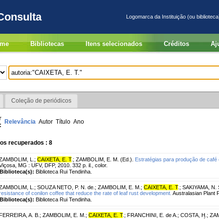
Consulta
Logomarca da Instituição (ou biblioteca
me
Bibliotecas
Itens selecionados
Créditos
Aj
Coleção de periódicos
r
Relevância
Autor
Título
Ano
:
os recuperados : 8
ZAMBOLIM, L.
;
CAIXETA, E. T
.
;
ZAMBOLIM, E. M. (Ed.).
Estratégias para produção de café 
Viçosa, MG : UFV, DFP, 2010. 332 p. il., color.
Biblioteca(s):
Biblioteca Rui Tendinha.
ZAMBOLIM, L.
;
SOUZA NETO, P. N. de.
;
ZAMBOLIM, E. M.
;
CAIXETA, E. T
.
;
SAKIYAMA, N. 
resistance of conilon coffee that reduce the rate of leaf rust development.
Australasian Plant P
Biblioteca(s):
Biblioteca Rui Tendinha.
FERREIRA, A. B.
;
ZAMBOLIM, E. M.
;
CAIXETA, E. T
.
;
FRANCHINI, E. de A.
;
COSTA, H.
;
ZAM