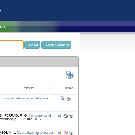
)
uda
Primeira
...
1
...
Última
com qualidade e sustentabilidade.
S.
;
FERRÃO, R. G.
Components of
athology, p. 1-12, june 2016.
BOLIM, L.
Diversidade genética por