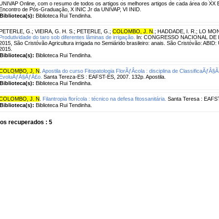
UNIVAP Online, com o resumo de todos os artigos os melhores artigos de cada área do XX En
Encontro de Pós-Graduação, X INIC Jr da UNIVAP, VI INID.
Biblioteca(s):
Biblioteca Rui Tendinha.
PETERLE, G.
;
VIEIRA, G. H. S.
;
PETERLE, G.
;
COLOMBO, J. N
.
;
HADDADE, I. R.
;
LO MONA
Produtividade do taro sob diferentes lâminas de irrigação.
In: CONGRESSO NACIONAL DE 
2015, São Cristóvão Agricultura irrigada no Semiárido brasileiro: anais. São Cristóvão: ABID
2015.
Biblioteca(s):
Biblioteca Rui Tendinha.
COLOMBO, J. N
.
Apostila do curso Fitopatologia FlorÃƒÂ­cola : disciplina de ClassificaÃ
EvoluÃƒÂ§ÃƒÂ£o.
Santa Tereza-ES : EAFST-ES, 2007. 132p. Apostila.
Biblioteca(s):
Biblioteca Rui Tendinha.
COLOMBO, J. N
.
Filantropia florícola : técnico na defesa fitossanitária.
Santa Teresa : EAFST
Biblioteca(s):
Biblioteca Rui Tendinha.
os recuperados : 5