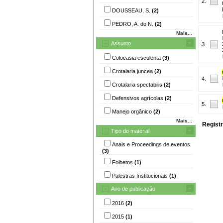
2.
DOUSSEAU, S.
(2)
PEDRO, A. do N.
(2)
Mais...
Assunto
3.
Colocasia esculenta
(3)
Crotalaria juncea
(2)
4.
Crotalaria spectabilis
(2)
Defensivos agrícolas
(2)
5.
Manejo orgânico
(2)
Mais...
Registr
Tipo do material
Anais e Proceedings de eventos
(3)
Folhetos
(1)
Palestras Institucionais
(1)
Ano de publicação
2016
(2)
2015
(1)