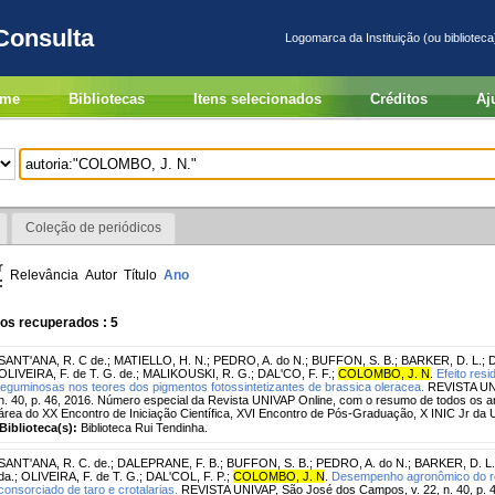
Consulta
Logomarca da Instituição (ou biblioteca
me
Bibliotecas
Itens selecionados
Créditos
Aj
Coleção de periódicos
r
Relevância
Autor
Título
Ano
:
os recuperados : 5
SANT'ANA, R. C de.
;
MATIELLO, H. N.
;
PEDRO, A. do N.
;
BUFFON, S. B.
;
BARKER, D. L.
;
OLIVEIRA, F. de T. G. de.
;
MALIKOUSKI, R. G.
;
DAL'CO, F. F.
;
COLOMBO, J. N
.
Efeito res
leguminosas nos teores dos pigmentos fotossintetizantes de brassica oleracea.
REVISTA UNI
n. 40, p. 46, 2016. Número especial da Revista UNIVAP Online, com o resumo de todos os ar
área do XX Encontro de Iniciação Científica, XVI Encontro de Pós-Graduação, X INIC Jr da 
Biblioteca(s):
Biblioteca Rui Tendinha.
SANT'ANA, R. C. de.
;
DALEPRANE, F. B.
;
BUFFON, S. B.
;
PEDRO, A. do N.
;
BARKER, D. L.
da.
;
OLIVEIRA, F. de T. G.
;
DAL'COL, F. P.
;
COLOMBO, J. N
.
Desempenho agronômico do repo
consorciado de taro e crotalarias.
REVISTA UNIVAP, São José dos Campos, v. 22, n. 40, p. 4