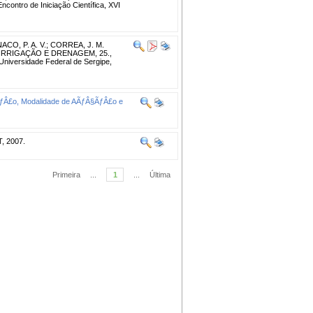
contro de Iniciação Científica, XVI
CO, P. A. V.
;
CORREA, J. M.
IRRIGAÇÃO E DRENAGEM, 25.,
: Universidade Federal de Sergipe,
ƒÂ§ÃƒÂ£o, Modalidade de AÃƒÂ§ÃƒÂ£o e
, 2007.
Primeira
...
1
...
Última