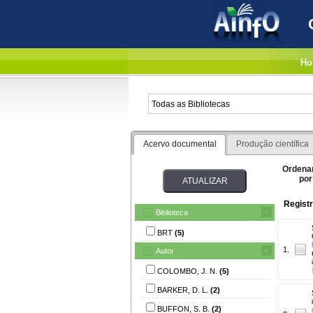
Ho
Acervo documental
Produção científica
Ordena
por
Registr
Biblioteca
BRT
(5)
1.
Autor
COLOMBO, J. N.
(5)
BARKER, D. L.
(2)
BUFFON, S. B.
(2)