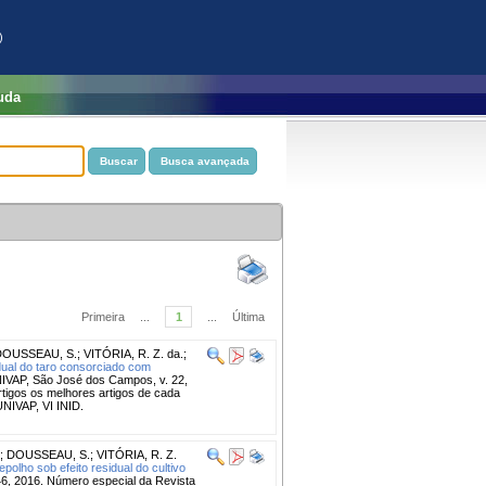
)
uda
Primeira
...
1
...
Última
DOUSSEAU, S.
;
VITÓRIA, R. Z. da.
;
idual do taro consorciado com
VAP, São José dos Campos, v. 22,
tigos os melhores artigos de cada
UNIVAP, VI INID.
;
DOUSSEAU, S.
;
VITÓRIA, R. Z.
lho sob efeito residual do cultivo
6, 2016. Número especial da Revista