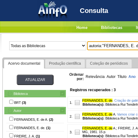
Consulta
Home
Bibliotecas
I
Acervo documental
Produção científica
Coleção de periódicos
Ordenar
Relevância
Autor
Título
Ano
por:
Registros recuperados : 3
Biblioteca
FERNANDES, E. de
.
Criação de gali
BRT
(3)
1.
Biblioteca(s):
Biblioteca Rui Tendinh
Autor
FERNANDES, E. de
A.
Vamos criar 
2.
Biblioteca(s):
Biblioteca Rui Tendinh
FERNANDES, E. de A.
(2)
FERNANDES, E. de.
(1)
FERNANDES, E. de
A.
;
FREIRE, J. A
MG, 1981. 15 p.
3.
Biblioteca(s):
Biblioteca Rui Tendinh
FREIRE, J. A.
(1)