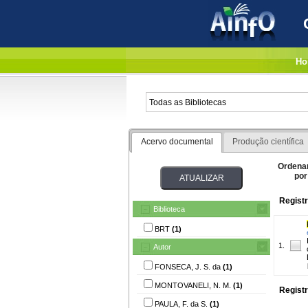
Ho
Acervo documental
Produção científica
Ordena
por
Registr
Biblioteca
BRT
(1)
1.
Autor
FONSECA, J. S. da
(1)
MONTOVANELI, N. M.
(1)
Registr
PAULA, F. da S.
(1)