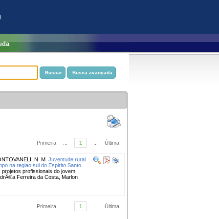
)
uda
Primeira
...
1
...
Última
NTOVANELI, N. M.
Juventude rural
o na regiao sul do Espi­rito Santo.
projetos profissionais do jovem
ndrÃ©a Ferreira da Costa, Marlon
Primeira
...
1
...
Última