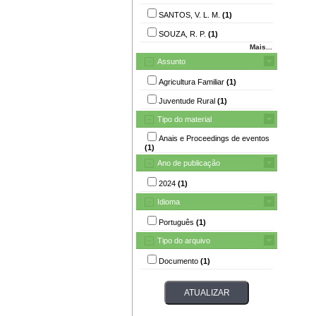
SANTOS, V. L. M.
(1)
SOUZA, R. P.
(1)
Mais...
Assunto
Agricultura Familiar
(1)
Juventude Rural
(1)
Tipo do material
Anais e Proceedings de eventos
(1)
Ano de publicação
2024
(1)
Idioma
Português
(1)
Tipo do arquivo
Documento
(1)