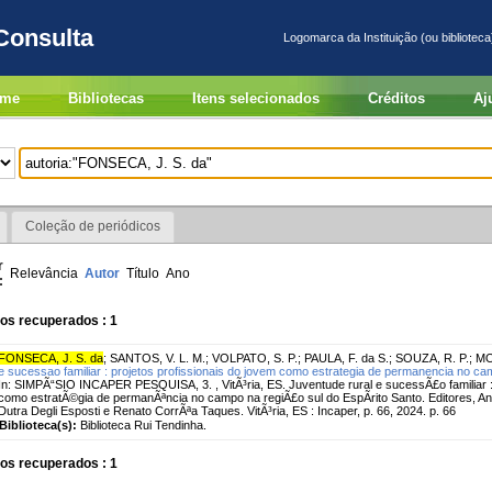
Consulta
Logomarca da Instituição (ou biblioteca
me
Bibliotecas
Itens selecionados
Créditos
Aj
Coleção de periódicos
r
Relevância
Autor
Título
Ano
:
os recuperados : 1
FONSECA, J. S. da
;
SANTOS, V. L. M.
;
VOLPATO, S. P.
;
PAULA, F. da S.
;
SOUZA, R. P.
;
MO
e sucessao familiar : projetos profissionais do jovem como estrategia de permanencia no camp
In: SIMPÃ“SIO INCAPER PESQUISA, 3. , VitÃ³ria, ES. Juventude rural e sucessÃ£o familiar : 
como estratÃ©gia de permanÃªncia no campo na regiÃ£o sul do EspÃ­rito Santo. Editores, A
Dutra Degli Esposti e Renato CorrÃªa Taques. VitÃ³ria, ES : Incaper, p. 66, 2024. p. 66
Biblioteca(s):
Biblioteca Rui Tendinha.
os recuperados : 1