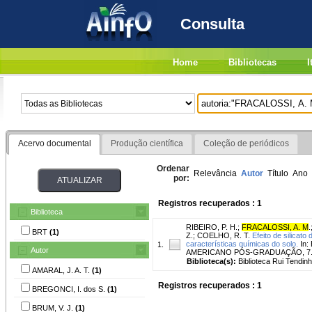
Consulta
Home
Bibliotecas
I
Acervo documental
Produção científica
Coleção de periódicos
Ordenar
Relevância
Autor
Título
Ano
por:
Registros recuperados : 1
Biblioteca
RIBEIRO, P. H.
;
FRACALOSSI, A. M
.
BRT
(1)
Z.
;
COELHO, R. T.
Efeito de silicat
características químicas do solo.
In:
1.
Autor
AMERICANO PÓS-GRADUAÇÃO, 7., 2
Biblioteca(s):
Biblioteca Rui Tendinh
AMARAL, J. A. T.
(1)
Registros recuperados : 1
BREGONCI, I. dos S.
(1)
BRUM, V. J.
(1)