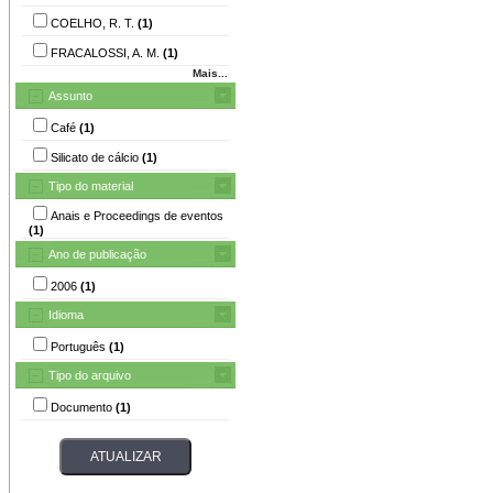
COELHO, R. T.
(1)
FRACALOSSI, A. M.
(1)
Mais...
Assunto
Café
(1)
Silicato de cálcio
(1)
Tipo do material
Anais e Proceedings de eventos
(1)
Ano de publicação
2006
(1)
Idioma
Português
(1)
Tipo do arquivo
Documento
(1)