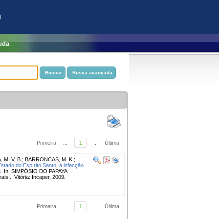
)
uda
Primeira
...
1
...
Última
 M. V. B.
;
BARRONCAS, M. K.
;
stado do Espírito Santo, à infecção
.
In: SIMPÓSIO DO PAPAYA
... Vitória: Incaper, 2009.
Primeira
...
1
...
Última