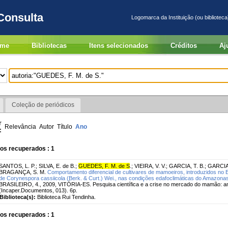
Consulta
Logomarca da Instituição (ou biblioteca
me
Bibliotecas
Itens selecionados
Créditos
Aj
Coleção de periódicos
r
Relevância
Autor
Título
Ano
:
os recuperados : 1
SANTOS, L. P.
;
SILVA, E. de B.
;
GUEDES, F. M. de S
.
;
VIEIRA, V. V.
;
GARCIA, T. B.
;
GARCIA,
BRAGANÇA, S. M.
Comportamento diferencial de cultivares de mamoeiros, introduzidos no E
de Corynespora cassiicola (Berk. & Curt.) Wei., nas condições edafoclimáticas do Amazonas
BRASILEIRO, 4., 2009, VITÓRIA-ES. Pesquisa científica e a crise no mercado do mamão: anais
(Incaper.Documentos, 013). 6p.
Biblioteca(s):
Biblioteca Rui Tendinha.
os recuperados : 1