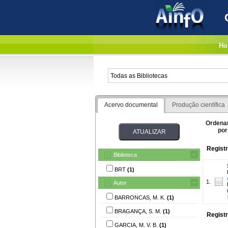
Ho
Acervo documental
Produção científica
Ordena
por
Registr
Biblioteca
BRT
(1)
1.
Autor
BARRONCAS, M. K.
(1)
BRAGANÇA, S. M.
(1)
Registr
GARCIA, M. V. B.
(1)