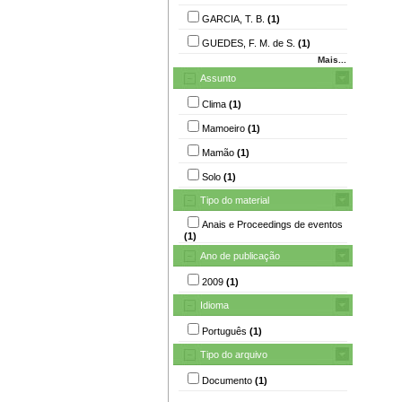
GARCIA, T. B.
(1)
GUEDES, F. M. de S.
(1)
Mais...
Assunto
Clima
(1)
Mamoeiro
(1)
Mamão
(1)
Solo
(1)
Tipo do material
Anais e Proceedings de eventos
(1)
Ano de publicação
2009
(1)
Idioma
Português
(1)
Tipo do arquivo
Documento
(1)