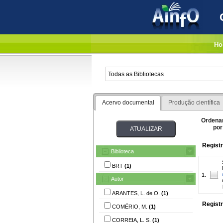
Ho
Acervo documental
Produção científica
Ordena
por
Registr
Biblioteca
BRT
(1)
1.
Autor
ARANTES, L. de O.
(1)
Registr
COMÉRIO, M.
(1)
CORREIA, L. S.
(1)