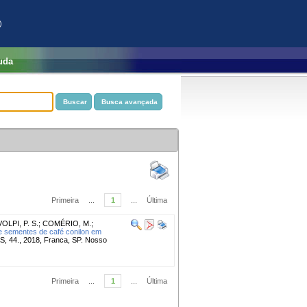
)
uda
Primeira
...
1
...
Última
VOLPI, P. S.
;
COMÉRIO, M.
;
e sementes de café conilon em
4., 2018, Franca, SP. Nosso
Primeira
...
1
...
Última