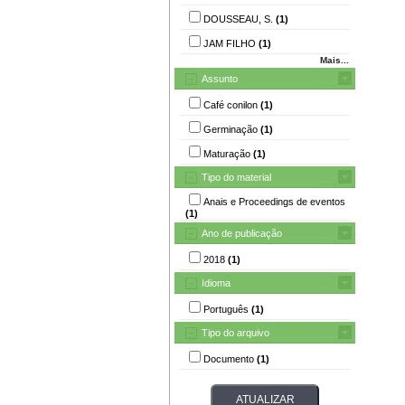
DOUSSEAU, S.
(1)
JAM FILHO
(1)
Mais...
Assunto
Café conilon
(1)
Germinação
(1)
Maturação
(1)
Tipo do material
Anais e Proceedings de eventos
(1)
Ano de publicação
2018
(1)
Idioma
Português
(1)
Tipo do arquivo
Documento
(1)