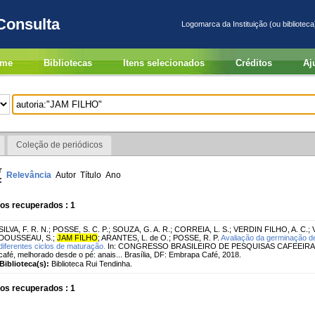
Consulta
Logomarca da Instituição (ou biblioteca
me
Bibliotecas
Itens selecionados
Créditos
Aj
Coleção de periódicos
r
Relevância
Autor
Título
Ano
:
os recuperados : 1
SILVA, F. R. N.
;
POSSE, S. C. P.
;
SOUZA, G. A. R.
;
CORREIA, L. S.
;
VERDIN FILHO, A. C.
;
DOUSSEAU, S.
;
JAM FILHO
;
ARANTES, L. de O.
;
POSSE, R. P.
Avaliação da germinação d
diferentes ciclos de maturação.
In: CONGRESSO BRASILEIRO DE PESQUISAS CAFEEIRAS, 4
café, melhorado desde o pé: anais... Brasília, DF: Embrapa Café, 2018.
Biblioteca(s):
Biblioteca Rui Tendinha.
os recuperados : 1