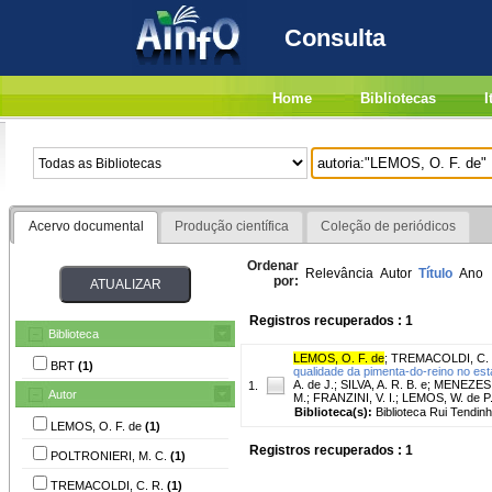
Consulta
Home
Bibliotecas
I
Acervo documental
Produção científica
Coleção de periódicos
Ordenar
Relevância
Autor
Título
Ano
por:
Registros recuperados : 1
Biblioteca
LEMOS, O. F. de
;
TREMACOLDI, C. 
BRT
(1)
qualidade da pimenta-do-reino no est
A. de J.; SILVA, A. R. B. e; MENEZ
1.
Autor
M.; FRANZINI, V. I.; LEMOS, W. de P
Biblioteca(s):
Biblioteca Rui Tendinh
LEMOS, O. F. de
(1)
Registros recuperados : 1
POLTRONIERI, M. C.
(1)
TREMACOLDI, C. R.
(1)