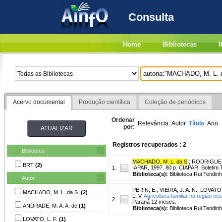
Consulta
Home
Bibliotecas
I
Acervo documental
Produção científica
Coleção de periódicos
Ordenar
Relevância
Autor
Título
Ano
por:
Registros recuperados : 2
Biblioteca
MACHADO, M. L. da S
.
;
RODRIGUES,
BRT
(2)
IAPAR, 1997. 80 p. CIAPAR. Boletim T
1.
Biblioteca(s):
Biblioteca Rui Tendinh
Autor
PERIN, E.
;
VIEIRA, J. A. N.
;
LOVATO, 
MACHADO, M. L. da S.
(2)
L. V.
Agricultura familiar na região oe
2.
Paraná 12 meses.
ANDRADE, M. A. A. de
(1)
Biblioteca(s):
Biblioteca Rui Tendinh
LOVATO, L. F.
(1)