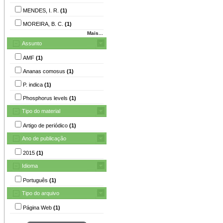
MENDES, I. R.
(1)
MOREIRA, B. C.
(1)
Mais...
Assunto
AMF
(1)
Ananas comosus
(1)
P. indica
(1)
Phosphorus levels
(1)
Tipo do material
Artigo de periódico
(1)
Ano de publicação
2015
(1)
Idioma
Português
(1)
Tipo do arquivo
Página Web
(1)