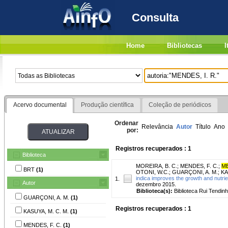
Consulta
Home
Bibliotecas
I
Acervo documental
Produção científica
Coleção de periódicos
Ordenar
Relevância
Autor
Título
Ano
por:
Registros recuperados : 1
Biblioteca
MOREIRA, B. C.
;
MENDES, F. C.
;
ME
BRT
(1)
OTONI, W.C.
;
GUARÇONI, A. M.
;
KA
indica improves the growth and nutrie
1.
Autor
dezembro 2015.
Biblioteca(s):
Biblioteca Rui Tendinh
GUARÇONI, A. M.
(1)
Registros recuperados : 1
KASUYA, M. C. M.
(1)
MENDES, F. C.
(1)