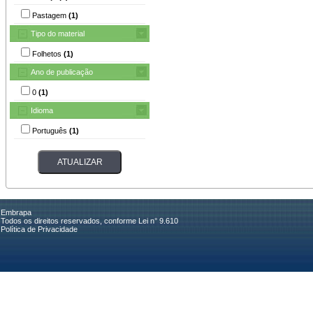
Pastagem
(1)
Tipo do material
Folhetos
(1)
Ano de publicação
0
(1)
Idioma
Português
(1)
Embrapa
Todos os direitos reservados, conforme Lei n° 9.610
Política de Privacidade