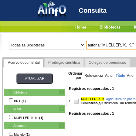
Consulta
Home
Bibliotecas
I
Acervo documental
Produção científica
Coleção de periódicos
Ordenar
Relevância
Autor
Título
Ano
por:
Registros recuperados : 1
Biblioteca
MUELLER, K. K
.
Agricultura de pasto
BRT
(1)
1.
Biblioteca(s):
Biblioteca Rui Tendinh
Autor
Registros recuperados : 1
MUELLER, K. K.
(1)
Assunto
Manejo
(1)