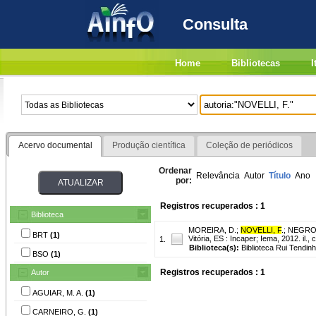
Consulta
Home
Bibliotecas
I
Acervo documental
Produção científica
Coleção de periódicos
Ordenar
Relevância
Autor
Título
Ano
por:
Registros recuperados : 1
Biblioteca
MOREIRA, D.
;
NOVELLI, F
.
;
NEGRO,
BRT
(1)
Vitória, ES : Incaper; Iema, 2012. il.,
1.
Biblioteca(s):
Biblioteca Rui Tendin
BSO
(1)
Registros recuperados : 1
Autor
AGUIAR, M. A.
(1)
CARNEIRO, G.
(1)