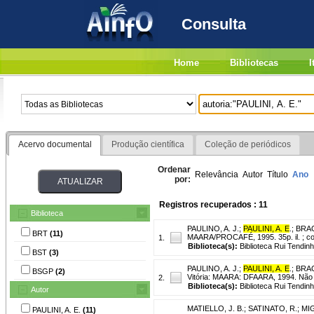
Consulta
Home
Bibliotecas
I
Acervo documental
Produção científica
Coleção de periódicos
Ordenar
Relevância
Autor
Título
Ano
por:
Registros recuperados : 11
Biblioteca
PAULINO, A. J.
;
PAULINI, A. E
.
;
BRAG
BRT
(11)
MAARA/PROCAFÉ, 1995. 35p. il. ; color.
1.
Biblioteca(s):
Biblioteca Rui Tendin
BST
(3)
PAULINO, A. J.
;
PAULINI, A. E
.
;
BRAG
BSGP
(2)
Vitória: MAARA: DFAARA, 1994. Não p
2.
Biblioteca(s):
Biblioteca Rui Tendinh
Autor
MATIELLO, J. B.
;
SATINATO, R.
;
MIG
PAULINI, A. E.
(11)