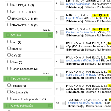
UBIRATAN, V.
;
BARROS, A. S. A.
;
RU
3.
regiões acidentadas.
Rio de Janeiro 
PAULINO, A. J.
(9)
Biblioteca(s):
Biblioteca Rui Tendinh
MATIELLO, J. B.
(7)
MARTINS, D. dos S.
;
PAULINI, A. E
.
;
Espírito Santo.
ARTICULAÇÃO PESQUIS
4.
BRAGANÇA, J. B.
(5)
Biblioteca(s):
Biblioteca Rui Tendin
BRAGANCA, J. B.
(2)
MARTINS, D. dos S.
;
PAULINI, A. E
.
;
Mais...
Conilon do Espírito Santo.
Vitória, E
5.
Assunto
Biblioteca(s):
Biblioteca Rui Tendinh
Café
(4)
PAULINO, A. J.
;
MATIELLO, J. B.
;
PA
43p. (IBC. Instrucoes Tecnicas sobre 
6.
Brasil
(3)
Biblioteca(s):
Biblioteca Rui Tendin
Cafe
(3)
PAULINO, A. J.
;
MATIELLO, J. B.
;
PA
a cultura de cafÃ© no Brasil.
Rio de J
7.
Clima
(3)
Biblioteca(s):
Biblioteca Rui Tendinh
Coffea Canephora
(3)
PAULINO, A. J.
;
MATIELLO, J. B.
;
PA
Mais...
cultura de café no Brasil.
Rio de Janei
8.
Biblioteca(s):
Biblioteca Rui Tendinh
Tipo do material
Folhetos
(9)
PAULINO, A. J.
;
MATIELLO, J. B.
;
PA
1985. 12 p. IBC. Instrucoes Tecnicas 
9.
Biblioteca(s):
Biblioteca Rui Tendin
Conjuntos
(3)
Fascículos de periódicos
(1)
PAULINO, A. J.
;
MATIELLO, J. B.
;
P
a cultura de cafÃ© no Brasil.
Rio de 
10.
Ano de publicação
Biblioteca(s):
Biblioteca Rui Tendi