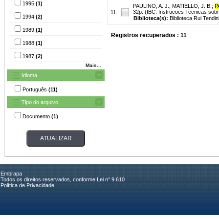
1995
(1)
PAULINO, A. J.
;
MATIELLO, J. B.
;
P
32p. (IBC. Instrucoes Tecnicas sobre
11.
1994
(2)
Biblioteca(s):
Biblioteca Rui Tendin
1989
(1)
Registros recuperados : 11
1988
(1)
1987
(2)
Mais...
Idioma
Português
(11)
Tipo do arquivo
Documento
(1)
Embrapa
Todos os direitos reservados, conforme Lei n° 9.610
Política de Privacidade