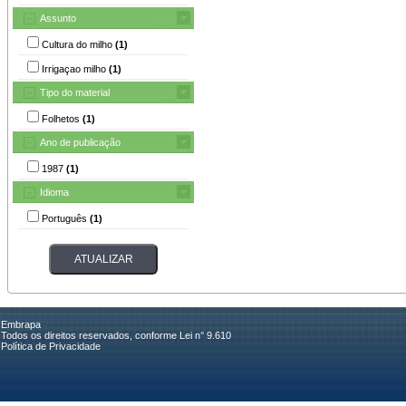
Assunto
Cultura do milho
(1)
Irrigaçao milho
(1)
Tipo do material
Folhetos
(1)
Ano de publicação
1987
(1)
Idioma
Português
(1)
Embrapa
Todos os direitos reservados, conforme Lei n° 9.610
Política de Privacidade