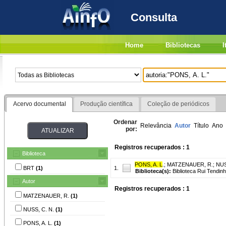
Consulta
Home
Bibliotecas
I
Acervo documental
Produção científica
Coleção de periódicos
Ordenar
Relevância
Autor
Título
Ano
por:
Registros recuperados : 1
Biblioteca
PONS, A. L
.
;
MATZENAUER, R.
;
NUS
BRT
(1)
1.
Biblioteca(s):
Biblioteca Rui Tendinh
Autor
Registros recuperados : 1
MATZENAUER, R.
(1)
NUSS, C. N.
(1)
PONS, A. L.
(1)