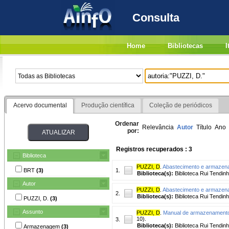
Consulta
Home
Bibliotecas
I
Acervo documental
Produção científica
Coleção de periódicos
Ordenar
Relevância
Autor
Título
Ano
por:
Registros recuperados : 3
Biblioteca
PUZZI, D
.
Abastecimento e armazen
BRT
(3)
1.
Biblioteca(s):
Biblioteca Rui Tendinh
Autor
PUZZI, D
.
Abastecimento e armazen
2.
Biblioteca(s):
Biblioteca Rui Tendinh
PUZZI, D.
(3)
Assunto
PUZZI, D
.
Manual de armazenamento 
10).
3.
Biblioteca(s):
Biblioteca Rui Tendinh
Armazenagem
(3)