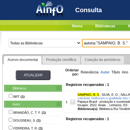
Consulta
Home
Bibliotecas
I
Acervo documental
Produção científica
Coleção de periódicos
Ordenar
Relevância
Autor
Título
Ano
por:
Registros recuperados : 1
Biblioteca
SAMPAIO, B. S
.
;
SILVA, E. O.
;
SALLIN
BRT
(1)
calcárias melhoram a qualidade das
Papaya Brasil : produção e sustentabi
1.
Autor
Incaper, 2022. Anais... Linhares, ES :
Biblioteca(s):
Biblioteca Rui Tendinh
BRANDÃO, C. T. F.
(1)
Registros recuperados : 1
DOUSSEAU, S.
(1)
FERREIRA, T. R.
(1)