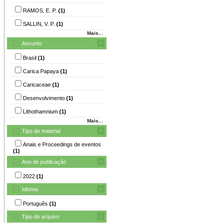
RAMOS, E. P.
(1)
SALLIN, V. P.
(1)
Mais...
Assunto
Brasil
(1)
Carica Papaya
(1)
Caricaceae
(1)
Desenvolvimento
(1)
Lithothamnium
(1)
Mais...
Tipo do material
Anais e Proceedings de eventos
(1)
Ano de publicação
2022
(1)
Idioma
Português
(1)
Tipo do arquivo