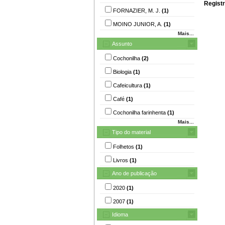
Registr
FORNAZIER, M. J.
(1)
MOINO JUNIOR, A.
(1)
Mais...
Assunto
Cochonilha
(2)
Biologia
(1)
Cafeicultura
(1)
Café
(1)
Cochonilha farinhenta
(1)
Mais...
Tipo do material
Folhetos
(1)
Livros
(1)
Ano de publicação
2020
(1)
2007
(1)
Idioma