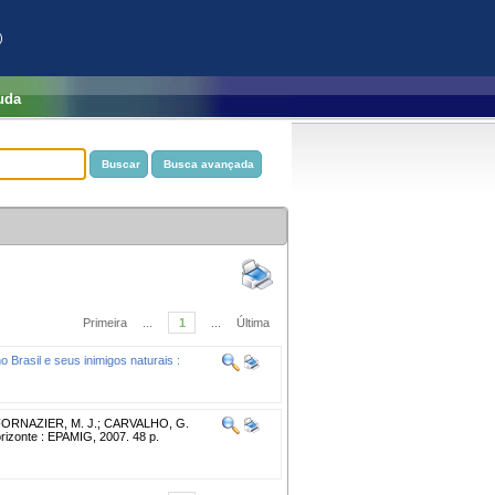
)
uda
Primeira
...
1
...
Última
 Brasil e seus inimigos naturais :
ORNAZIER, M. J.
;
CARVALHO, G.
rizonte : EPAMIG, 2007. 48 p.