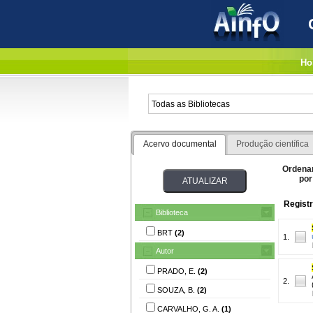
Ho
Acervo documental
Produção científica
Ordena
por
Registr
Biblioteca
BRT
(2)
1.
Autor
PRADO, E.
(2)
2.
SOUZA, B.
(2)
CARVALHO, G. A.
(1)