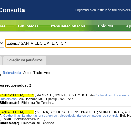
Consulta
Logomarca da Instituição (ou biblioteca
me
Bibliotecas
Itens selecionados
Créditos
Aj
Coleção de periódicos
r
Relevância
Autor
Título
Ano
:
os recuperados : 2
SANTA-CECILIA, L. V. C
.
;
PRADO, E.
;
SOUZA, B.
;
SILVA, K. H. da
Cochonilhas do cafeeiro no
uma sintese
Belo Horizont, MG : Epamig, 2020. 72 p.
Biblioteca(s):
Biblioteca Rui Tendinha.
SANTA-CECÍLIA, L. V. C
.
;
SOUZA, B.
;
SOUZA, J. C. de.
;
PRADO, E.
;
MOINO JUNIOR, A.
;
F
A.
Cochonilhas-farinhentas em cafeeiros : bioecologia, danos e métodos de controle.
Belo Ho
(EPAMIG. Boletim técnico, n. 79).
Biblioteca(s):
Biblioteca Rui Tendinha.