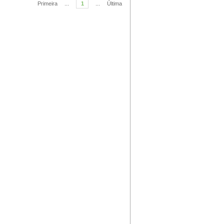
Primeira
...
1
...
Última