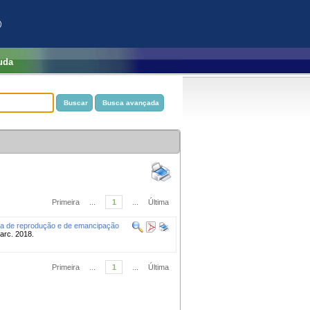
)
uda
Primeira
...
1
...
Última
égia de reprodução e de emancipação
marc. 2018.
Primeira
...
1
...
Última