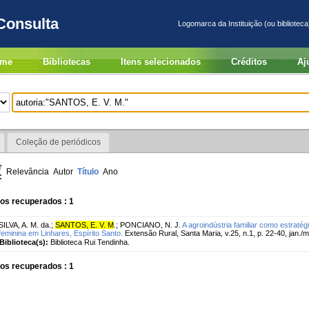
Consulta
Logomarca da Instituição (ou biblioteca
me
Bibliotecas
Itens selecionados
Créditos
Aj
Coleção de periódicos
r
Relevância
Autor
Título
Ano
:
os recuperados : 1
SILVA, A. M. da.
;
SANTOS, E. V. M
.
;
PONCIANO, N. J.
A agroindústria familiar como estrat
feminina em Linhares, Espírito Santo.
Extensão Rural, Santa Maria, v.25, n.1, p. 22-40, jan./
Biblioteca(s):
Biblioteca Rui Tendinha.
os recuperados : 1