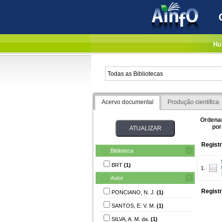
Ho
Acervo documental
Produção científica
Ordena
por
Registr
Biblioteca
BRT
(1)
1.
Autor
Registr
PONCIANO, N. J.
(1)
SANTOS, E. V. M.
(1)
SILVA, A. M. da.
(1)