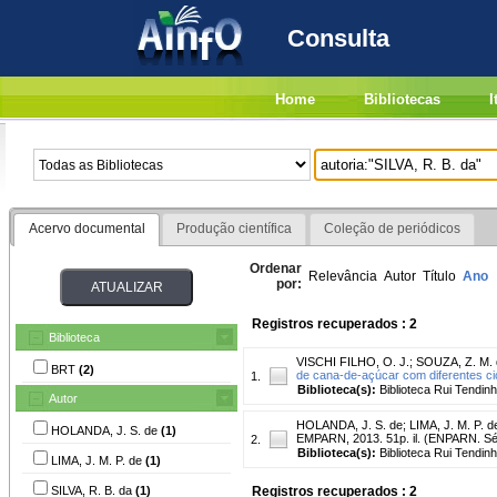
Consulta
Home
Bibliotecas
I
Acervo documental
Produção científica
Coleção de periódicos
Ordenar
Relevância
Autor
Título
Ano
por:
Registros recuperados : 2
Biblioteca
VISCHI FILHO, O. J.
;
SOUZA, Z. M. 
BRT
(2)
de cana-de-açúcar com diferentes ci
1.
Biblioteca(s):
Biblioteca Rui Tendinh
Autor
HOLANDA, J. S. de
;
LIMA, J. M. P. d
HOLANDA, J. S. de
(1)
EMPARN, 2013. 51p. il. (ENPARN. Séri
2.
Biblioteca(s):
Biblioteca Rui Tendinh
LIMA, J. M. P. de
(1)
SILVA, R. B. da
(1)
Registros recuperados : 2