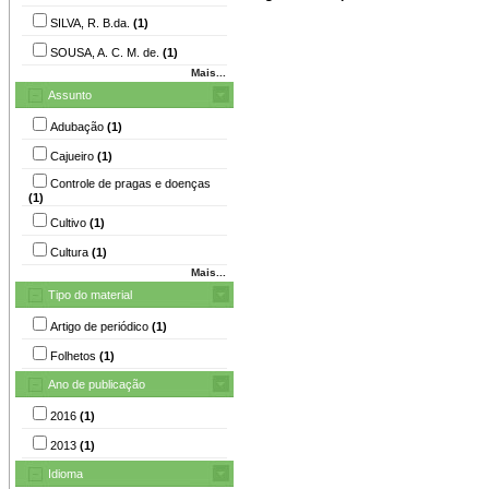
SILVA, R. B.da.
(1)
SOUSA, A. C. M. de.
(1)
Mais...
Assunto
Adubação
(1)
Cajueiro
(1)
Controle de pragas e doenças
(1)
Cultivo
(1)
Cultura
(1)
Mais...
Tipo do material
Artigo de periódico
(1)
Folhetos
(1)
Ano de publicação
2016
(1)
2013
(1)
Idioma