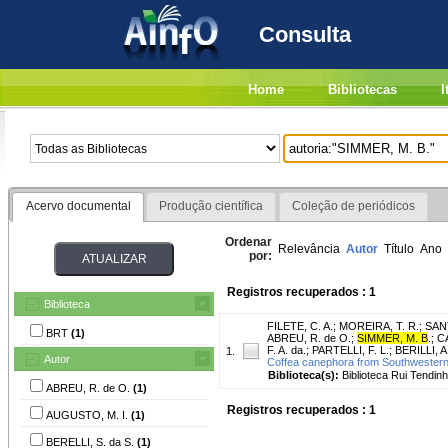
Consulta
Home
Bibliotecas
I
Acervo documental
Produção científica
Coleção de periódicos
Ordenar
Relevância
Autor
Título
Ano
por:
Registros recuperados : 1
Biblioteca
FILETE, C. A.
;
MOREIRA, T. R.
;
SANT
BRT
(1)
ABREU, R. de O.
;
SIMMER, M. B
.
;
CA
F. A. da.
;
PARTELLI, F. L.
;
BERILLI, A.
1.
Autor
Coffea canephora from Southwestern 
Biblioteca(s):
Biblioteca Rui Tendinh
ABREU, R. de O.
(1)
Registros recuperados : 1
AUGUSTO, M. I.
(1)
BERELLI, S. da S.
(1)