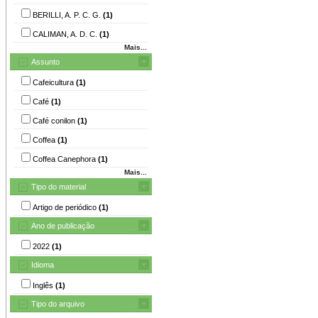
BERILLI, A. P. C. G.
(1)
CALIMAN, A. D. C.
(1)
Mais...
Assunto
Cafeicultura
(1)
Café
(1)
Café conilon
(1)
Coffea
(1)
Coffea Canephora
(1)
Mais...
Tipo do material
Artigo de periódico
(1)
Ano de publicação
2022
(1)
Idioma
Inglês
(1)
Tipo do arquivo