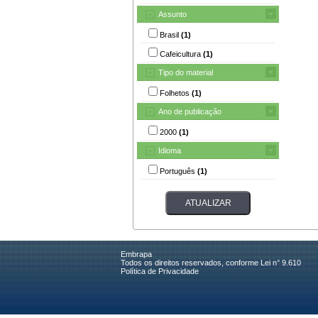
Assunto
Brasil
(1)
Cafeicultura
(1)
Tipo do material
Folhetos
(1)
Ano de publicação
2000
(1)
Idioma
Português
(1)
Embrapa
Todos os direitos reservados, conforme Lei n° 9.610
Política de Privacidade