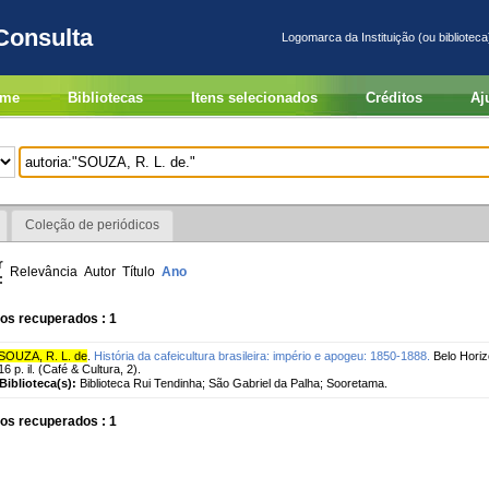
Consulta
Logomarca da Instituição (ou biblioteca
me
Bibliotecas
Itens selecionados
Créditos
Aj
Coleção de periódicos
r
Relevância
Autor
Título
Ano
:
os recuperados : 1
SOUZA, R. L. de
.
História da cafeicultura brasileira: império e apogeu: 1850-1888.
Belo Horiz
16 p. il. (Café & Cultura, 2).
Biblioteca(s):
Biblioteca Rui Tendinha; São Gabriel da Palha; Sooretama.
os recuperados : 1