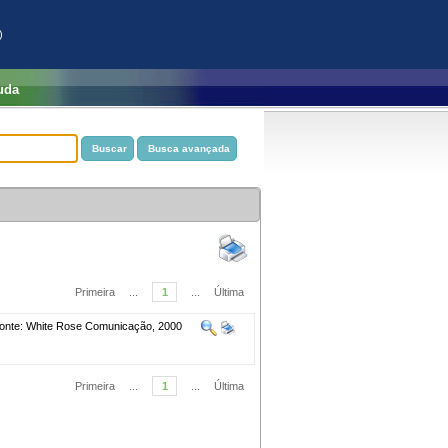
)
uda
Primeira
...
1
...
Última
onte: White Rose Comunicação, 2000
Primeira
...
1
...
Última