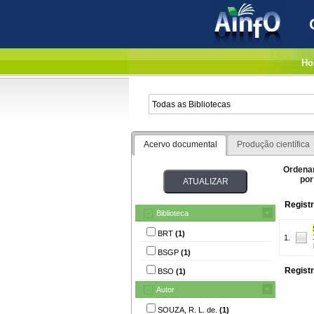
Ho
Acervo documental
Produção científica
Ordena
por
Registr
Biblioteca
BRT
(1)
1.
BSGP
(1)
Registr
BSO
(1)
Autor
SOUZA, R. L. de.
(1)