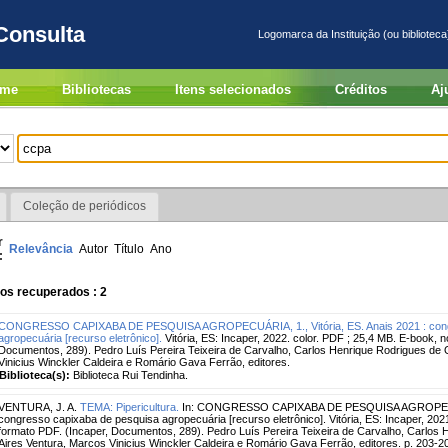
Consulta
Logomarca da Instituição (ou biblioteca
me
Bibliotecas
Itens selecionados
Créditos
Aj
Coleção de periódicos
r
Relevância
Autor
Título
Ano
:
os recuperados : 2
CONGRESSO CAPIXABA DE PESQUISA AGROPECUÁRIA, 1., Vitória, ES. Anais 2021 : cong
agropecuária [recurso eletrônico].
Vitória, ES: Incaper, 2022. color. PDF ; 25,4 MB. E-book, 
Documentos, 289). Pedro Luís Pereira Teixeira de Carvalho, Carlos Henrique Rodrigues de O
Vinicius Winckler Caldeira e Romário Gava Ferrão, editores.
Biblioteca(s):
Biblioteca Rui Tendinha.
VENTURA, J. A.
TEMA: Pipericultura.
In: CONGRESSO CAPIXABA DE PESQUISA AGROPECUÁRIA
congresso capixaba de pesquisa agropecuária [recurso eletrônico]. Vitória, ES: Incaper, 202
formato PDF. (Incaper, Documentos, 289). Pedro Luís Pereira Teixeira de Carvalho, Carlos 
Aires Ventura, Marcos Vinicius Winckler Caldeira e Romário Gava Ferrão, editores. p. 203-204