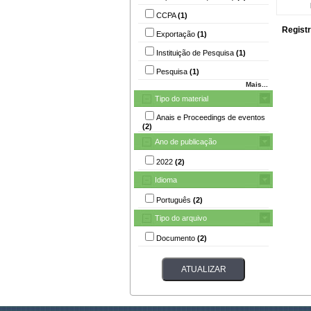
CCPA
(1)
Registr
Exportação
(1)
Instituição de Pesquisa
(1)
Pesquisa
(1)
Mais...
Tipo do material
Anais e Proceedings de eventos
(2)
Ano de publicação
2022
(2)
Idioma
Português
(2)
Tipo do arquivo
Documento
(2)