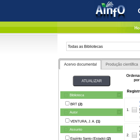
Ho
Acervo documental
Produção científica
Ordena
por
Registr
Biblioteca
BRT
(2)
1.
Autor
VENTURA, J. A.
(1)
Assunto
2.
Espírito Santo (Estado)
(2)