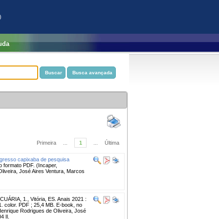
)
uda
Primeira
...
1
...
Última
resso capixaba de pesquisa
no formato PDF. (Incaper,
liveira, José Aires Ventura, Marcos
, 1., Vitória, ES. Anais 2021 :
1. color. PDF ; 25,4 MB. E-book, no
Henrique Rodrigues de Oliveira, José
 Il.