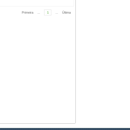
Primeira
...
1
...
Última