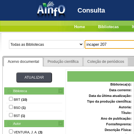
Consulta
Home
Bibliotecas
I
Acervo documental
Produção científica
Coleção de periódicos
Biblioteca(s):
Data corrente:
Biblioteca
Data da última atualização:
BRT
(10)
Tipo da produção científica:
Autoria:
BSO
(1)
Título:
BST
(1)
Ano de publicação:
Autor
Fonte/Imprenta:
Descrição Física:
VENTURA, J. A.
(3)