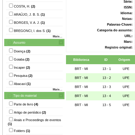
Série:
COSTA, H.
(2)
ISSN:
Idioma:
ARAÚJO, J. B. S.
(1)
Notas:
BORGES, V. A. J.
(1)
Palavras-Chave:
Categoria do assunto:
BREGONCI, I. dos S.
(1)
URL:
Mais...
Marc:
Assunto
Registro original:
Doença
(2)
Goiaba
(2)
Biblioteca
ID
Origem
Incaper
(2)
BRT - MI
13 - 1
UPE
Pesquisa
(2)
BRT - MI
13 - 2
UPE
Abacaxi
(1)
BRT - MI
13 - 3
UPE
Mais...
Tipo do material
BRT - MI
13 - 4
UPE
Parte de livro
(4)
BRT - MI
13 - 5
UPE
Artigo de periódico
(2)
Anais e Proceedings de eventos
(1)
Folders
(1)