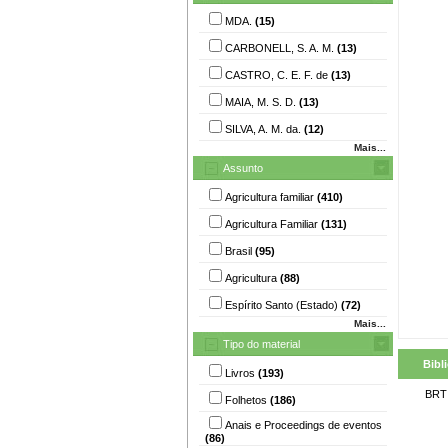
MDA.
(15)
CARBONELL, S. A. M.
(13)
CASTRO, C. E. F. de
(13)
MAIA, M. S. D.
(13)
SILVA, A. M. da.
(12)
Mais...
Assunto
Agricultura familiar
(410)
Agricultura Familiar
(131)
Brasil
(95)
Agricultura
(88)
Espírito Santo (Estado)
(72)
Mais...
Tipo do material
Bibl
Livros
(193)
BRT
Folhetos
(186)
Anais e Proceedings de eventos
(86)