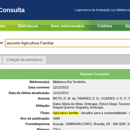
Consulta
Logomarca da Instituição (ou biblioteca
me
Bibliotecas
Itens selecionados
Créditos
Aj
Coleção de periódicos
Registro Completo
Biblioteca(s):
Biblioteca Rui Tendinha.
Data corrente:
12/12/2013
Data da última atualização:
12/12/2013
Autoria:
MOTA, D. M. da; TAVARES, E. D.; GUEDES, V. G. F.; 
Dalva Maria da Mota, Embrapa; Edson Diogo Tavares
Afiliação:
Raquel Queiroz Nogueira, Embrapa.
Título:
Agricultura
familiar
: desafios para a sustentabilidade : 
Ano de publicação:
1998
Fonte/Imprenta:
Aracaju : EMBRAPA-CPATC; Brasília, DF : MA-SDR, 1
Páginas:
276 p.