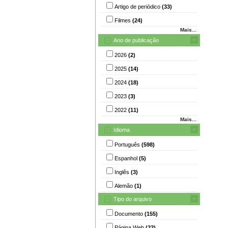
Artigo de periódico
(33)
Filmes
(24)
Mais...
Ano de publicação
2026
(2)
2025
(14)
2024
(18)
2023
(3)
2022
(11)
Mais...
Idioma
Português
(598)
Espanhol
(5)
Inglês
(3)
Alemão
(1)
Tipo do arquivo
Documento
(155)
Página Web
(22)