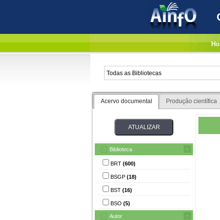
Ho
Acervo documental
Produção científica
Biblioteca
BRT
(600)
BSGP
(18)
BST
(16)
BSO
(5)
Autor