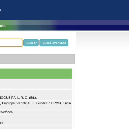
)
uda
NOGUEIRA, L. R. Q. (Ed.).
, Embrapa; Vicente G. F. Guedes, SDR/MA; Lúcia
coletânea.
998.