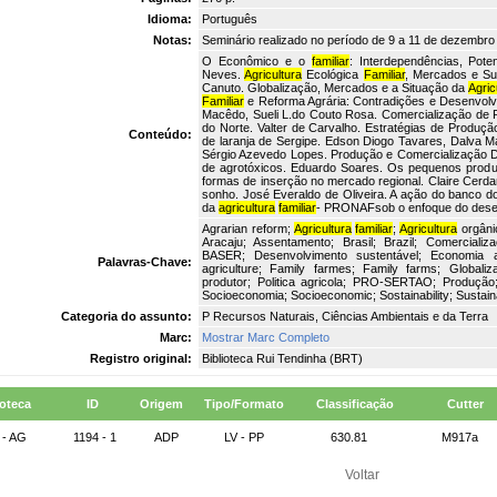
Idioma:
Português
Notas:
Seminário realizado no período de 9 a 11 de dezembro
O Econômico e o
familiar
: Interdependências, Pot
Neves.
Agricultura
Ecológica
Familiar
, Mercados e Sus
Canuto. Globalização, Mercados e a Situação da
Agric
Familiar
e Reforma Agrária: Contradições e Desenvolvi
Macêdo, Sueli L.do Couto Rosa. Comercialização de
do Norte. Valter de Carvalho. Estratégias de Produç
Conteúdo:
de laranja de Sergipe. Edson Diogo Tavares, Dalva M
Sérgio Azevedo Lopes. Produção e Comercialização D
de agrotóxicos. Eduardo Soares. Os pequenos produto
formas de inserção no mercado regional. Claire Cerdan
sonho. José Everaldo de Oliveira. A ação do banco d
da
agricultura
familiar
- PRONAFsob o enfoque do desenv
Agrarian reform;
Agricultura
familiar
;
Agricultura
orgâni
Aracaju; Assentamento; Brasil; Brazil; Comercial
BASER; Desenvolvimento sustentável; Economia a
Palavras-Chave:
agriculture; Family farmes; Family farms; Globali
produtor; Politica agricola; PRO-SERTAO; Produção;
Socioeconomia; Socioeconomic; Sostainability; Sustainabi
Categoria do assunto:
P Recursos Naturais, Ciências Ambientais e da Terra
Marc:
Mostrar Marc Completo
Registro original:
Biblioteca Rui Tendinha (BRT)
ioteca
ID
Origem
Tipo/Formato
Classificação
Cutter
 - AG
1194 - 1
ADP
LV - PP
630.81
M917a
Voltar