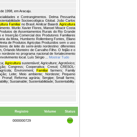
 de 1998, em Aracaju.
encialidades e Contrangimentos. Delma Pessanha
tentabilidade Socioecológica Global. João Carlos
ultura
Familiar
no Brasil. Amilcar Baiardi.
Agricultura
mento. Murilo Xavier Flores, Manoel Moacir Costa
 Produtos de Assentamentos Rurais do Rio Grande
ão e Inserção Comercial dos Produtores Familiares
aria da Mota, Humberto Rollemberg Fontes, Eliano
ireta de Produtos Agricolas Produzidos sem o uso
res de leite do semi-árido nordestino: diferentes
, Orlando Monteiro de Carvalho Filho. O feijão e o
o nordeste no programa nacional de fortalecimento
olvimento local. Luís Sérgio ...
Mostrar Tudo
ca;
Agricultura
sustentável; Agriculture; Agrotóxico;
ização; Congress; Cooperativa; Cresol; CRESOL-
grícola; Environment;
Familiar
farmers; Family
zação; Leite; Meio ambiente; Nordeste; Pequeno
 Pronaf; Reforma agrária; Sergipe; Small farms;
lity; Sustainable; Sustentabilidade; Sustentability.
Registro
Volume
Status
0000000729