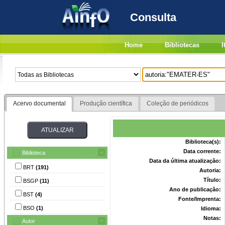
Consulta
Home
Bibliotecas
I
Acervo documental
Produção científica
Coleção de periódicos
Biblioteca(s):
Data corrente:
Biblioteca
Data da última atualização:
BRT
(191)
Autoria:
Título:
BSGP
(11)
Ano de publicação:
BST
(4)
Fonte/Imprenta:
BSO
(1)
Idioma:
Notas:
Autor