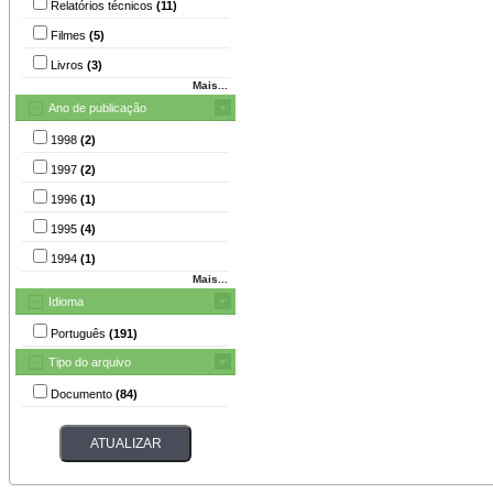
Relatórios técnicos
(11)
Filmes
(5)
Livros
(3)
Mais...
Ano de publicação
1998
(2)
1997
(2)
1996
(1)
1995
(4)
1994
(1)
Mais...
Idioma
Português
(191)
Tipo do arquivo
Documento
(84)