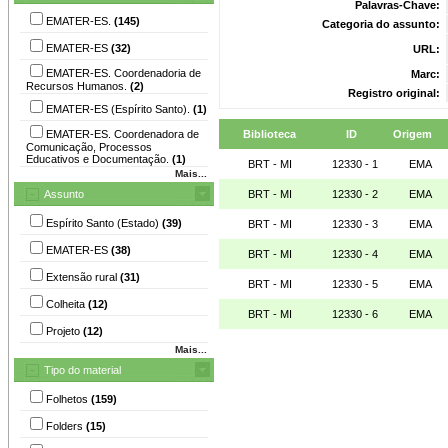
Palavras-Chave:
EMATER-ES.
(145)
Categoria do assunto:
EMATER-ES
(32)
URL:
EMATER-ES. Coordenadoria de
Marc:
Recursos Humanos.
(2)
Registro original:
EMATER-ES (Espírito Santo).
(1)
EMATER-ES. Coordenadora de
Biblioteca
ID
Origem
Comunicação, Processos
Educativos e Documentação.
(1)
BRT - MI
12330 - 1
EMA
Mais...
Assunto
BRT - MI
12330 - 2
EMA
Espírito Santo (Estado)
(39)
BRT - MI
12330 - 3
EMA
EMATER-ES
(38)
BRT - MI
12330 - 4
EMA
Extensão rural
(31)
BRT - MI
12330 - 5
EMA
Colheita
(12)
BRT - MI
12330 - 6
EMA
Projeto
(12)
Mais...
Tipo do material
Folhetos
(159)
Folders
(15)