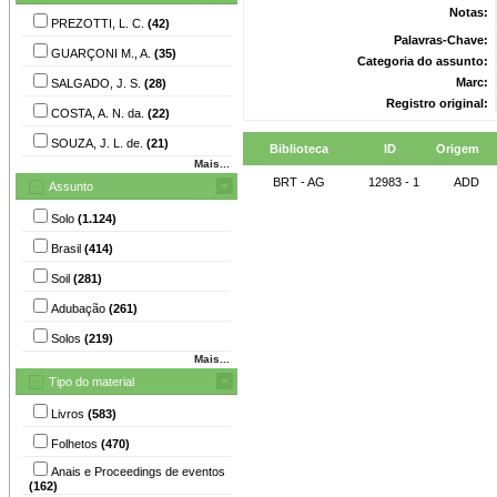
Notas:
PREZOTTI, L. C.
(42)
Palavras-Chave:
GUARÇONI M., A.
(35)
Categoria do assunto:
Marc:
SALGADO, J. S.
(28)
Registro original:
COSTA, A. N. da.
(22)
SOUZA, J. L. de.
(21)
Biblioteca
ID
Origem
Mais...
BRT - AG
12983 - 1
ADD
Assunto
Solo
(1.124)
Brasil
(414)
Soil
(281)
Adubação
(261)
Solos
(219)
Mais...
Tipo do material
Livros
(583)
Folhetos
(470)
Anais e Proceedings de eventos
(162)