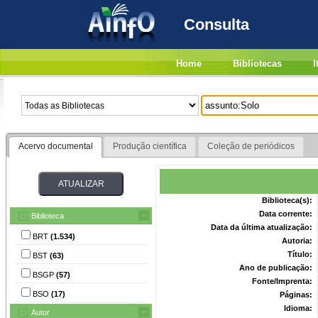
Consulta
Home
Bibliotecas
I
Acervo documental
Produção científica
Coleção de periódicos
Biblioteca(s):
Data corrente:
Biblioteca
Data da última atualização:
BRT
(1.534)
Autoria:
Título:
BST
(63)
Ano de publicação:
BSGP
(57)
Fonte/Imprenta:
BSO
(17)
Páginas:
Idioma:
Autor