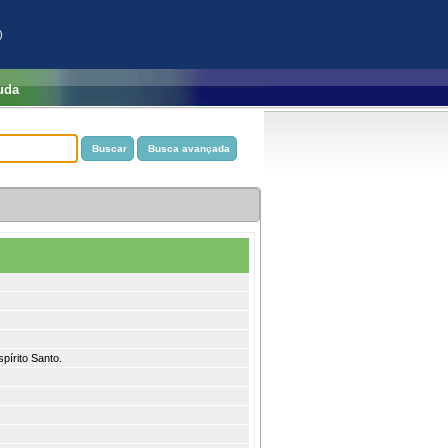
)
uda
pírito Santo.