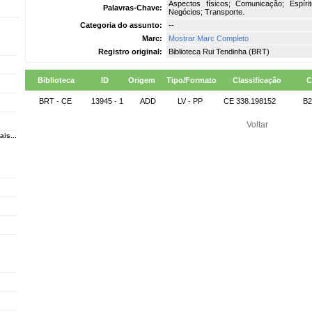
Aspectos físicos; Comunicação; Espírito
Palavras-Chave:
Negócios; Transporte.
Categoria do assunto:
--
Marc:
Mostrar Marc Completo
Registro original:
Biblioteca Rui Tendinha (BRT)
Biblioteca
ID
Origem
Tipo/Formato
Classificação
C
BRT - CE
13945 - 1
ADD
LV - PP
CE 338.198152
B2
Voltar
ais...