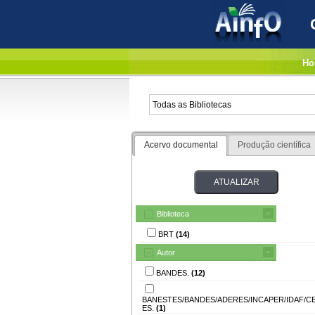
Ho
Acervo documental
Produção científica
Biblioteca
BRT
(14)
Autor
BANDES.
(12)
BANESTES/BANDES/ADERES/INCAPER/IDAF/C
ES.
(1)