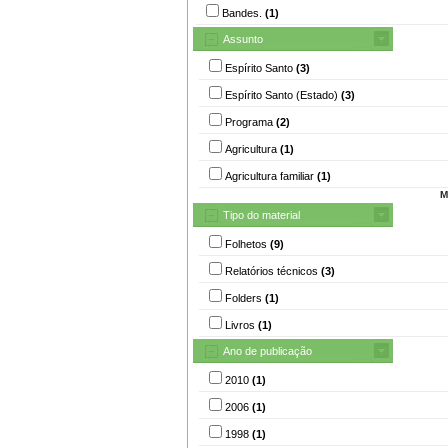
Bandes.
(1)
Assunto
Espírito Santo
(3)
Espírito Santo (Estado)
(3)
Programa
(2)
Agricultura
(1)
Agricultura familiar
(1)
M
Tipo do material
Folhetos
(9)
Relatórios técnicos
(3)
Folders
(1)
Livros
(1)
Ano de publicação
2010
(1)
2006
(1)
1998
(1)