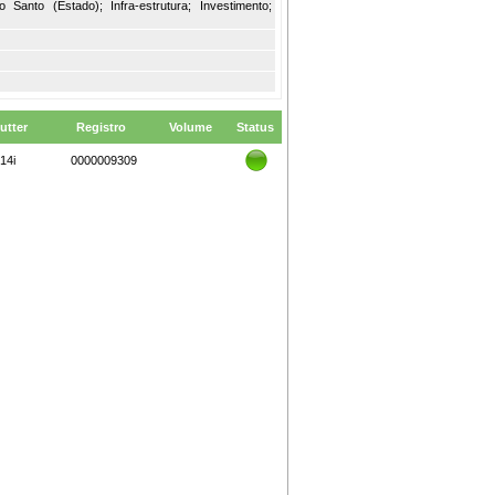
 Santo (Estado); Infra-estrutura; Investimento;
utter
Registro
Volume
Status
14i
0000009309