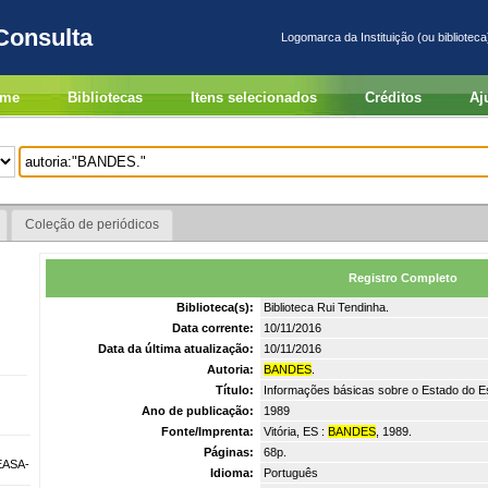
Consulta
Logomarca da Instituição (ou biblioteca
me
Bibliotecas
Itens selecionados
Créditos
Aj
Coleção de periódicos
Registro Completo
Biblioteca(s):
Biblioteca Rui Tendinha.
Data corrente:
10/11/2016
Data da última atualização:
10/11/2016
Autoria:
BANDES
.
Título:
Informações básicas sobre o Estado do Es
Ano de publicação:
1989
Fonte/Imprenta:
Vitória, ES :
BANDES
, 1989.
Páginas:
68p.
EASA-
Idioma:
Português