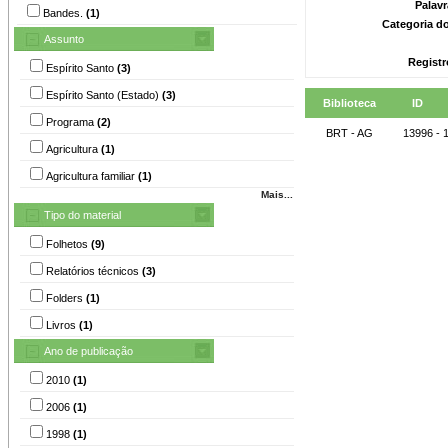
Palav
Bandes.
(1)
Categoria d
Assunto
Registr
Espírito Santo
(3)
Espírito Santo (Estado)
(3)
Biblioteca
ID
Programa
(2)
BRT - AG
13996 - 
Agricultura
(1)
Agricultura familiar
(1)
Mais...
Tipo do material
Folhetos
(9)
Relatórios técnicos
(3)
Folders
(1)
Livros
(1)
Ano de publicação
2010
(1)
2006
(1)
1998
(1)