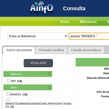
Consulta
Home
Bibliotecas
I
Acervo documental
Produção científica
Coleção de periódicos
Bib
Data
Biblioteca
Data da última a
BRT
(14)
Autor
Ano de p
BANDES.
(12)
Fonte
BANESTES/BANDES/ADERES/INCAPER/IDAF/CEASA-
ES.
(1)