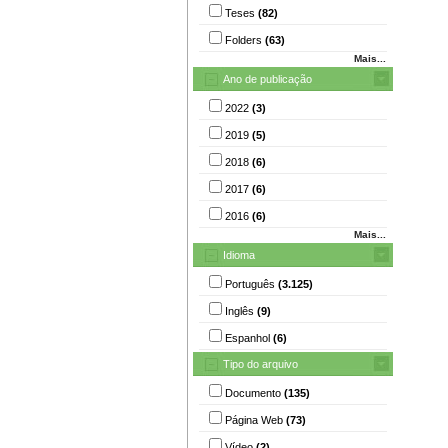
Teses
(82)
Folders
(63)
Mais...
Ano de publicação
2022
(3)
2019
(5)
2018
(6)
2017
(6)
2016
(6)
Mais...
Idioma
Português
(3.125)
Inglês
(9)
Espanhol
(6)
Tipo do arquivo
Documento
(135)
Página Web
(73)
Vídeo
(2)