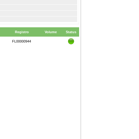
Registro
Volume
Status
FL00000944