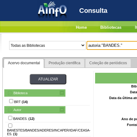
Consulta
Home
Bibliotecas
I
Acervo documental
Produção científica
Coleção de periódicos
Bib
Data
Biblioteca
Data da última a
BRT
(14)
Autor
BANDES.
(12)
Ano de p
Fonte
BANESTES/BANDES/ADERES/INCAPER/IDAF/CEASA-
ES.
(1)