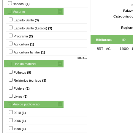
Bandes.
(1)
Palav
Assunto
Categoria d
Espírito Santo
(3)
Registr
Espírito Santo (Estado)
(3)
Programa
(2)
Biblioteca
ID
Agricultura
(1)
BRT - AG
14000 - 
Agricultura familiar
(1)
Mais...
Tipo do material
Folhetos
(9)
Relatórios técnicos
(3)
Folders
(1)
Livros
(1)
Ano de publicação
2010
(1)
2006
(1)
1998
(1)