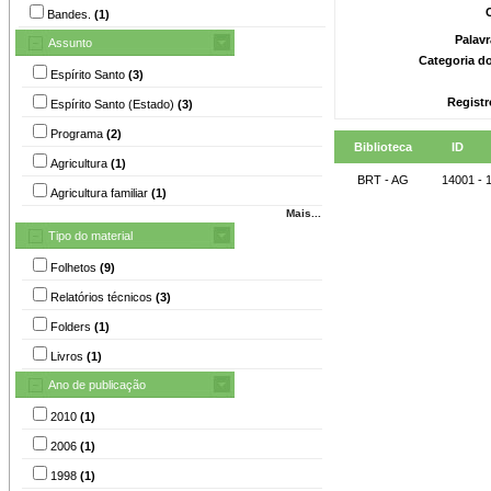
Bandes.
(1)
Palav
Assunto
Categoria d
Espírito Santo
(3)
Registr
Espírito Santo (Estado)
(3)
Programa
(2)
Biblioteca
ID
Agricultura
(1)
BRT - AG
14001 - 
Agricultura familiar
(1)
Mais...
Tipo do material
Folhetos
(9)
Relatórios técnicos
(3)
Folders
(1)
Livros
(1)
Ano de publicação
2010
(1)
2006
(1)
1998
(1)