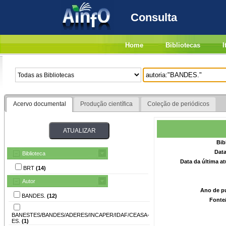
Consulta
Home
Bibliotecas
I
Acervo documental
Produção científica
Coleção de periódicos
Bib
Data
Biblioteca
Data da última a
BRT
(14)
Autor
Ano de p
BANDES.
(12)
Fonte
BANESTES/BANDES/ADERES/INCAPER/IDAF/CEASA-
ES.
(1)