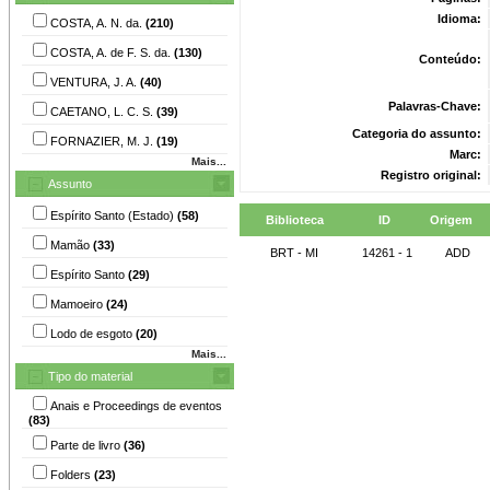
Idioma:
COSTA, A. N. da.
(210)
COSTA, A. de F. S. da.
(130)
Conteúdo:
VENTURA, J. A.
(40)
Palavras-Chave:
CAETANO, L. C. S.
(39)
Categoria do assunto:
FORNAZIER, M. J.
(19)
Marc:
Mais...
Registro original:
Assunto
Espírito Santo (Estado)
(58)
Biblioteca
ID
Origem
Mamão
(33)
BRT - MI
14261 - 1
ADD
Espírito Santo
(29)
Mamoeiro
(24)
Lodo de esgoto
(20)
Mais...
Tipo do material
Anais e Proceedings de eventos
(83)
Parte de livro
(36)
Folders
(23)