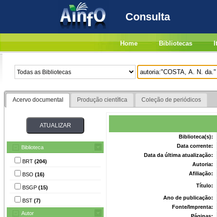
Consulta
Home
Bibliotecas
I
Acervo documental
Produção científica
Coleção de periódicos
Biblioteca(s):
Data corrente:
Biblioteca
Data da última atualização:
BRT
(204)
Autoria:
Afiliação:
BSO
(16)
Título:
BSGP
(15)
Ano de publicação:
BST
(7)
Fonte/Imprenta:
Autor
Páginas: