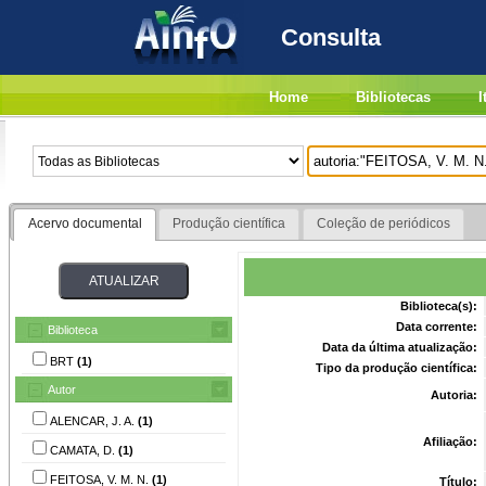
Consulta
Home
Bibliotecas
I
Acervo documental
Produção científica
Coleção de periódicos
Biblioteca(s):
Data corrente:
Biblioteca
Data da última atualização:
BRT
(1)
Tipo da produção científica:
Autor
Autoria:
ALENCAR, J. A.
(1)
Afiliação:
CAMATA, D.
(1)
FEITOSA, V. M. N.
(1)
Título: