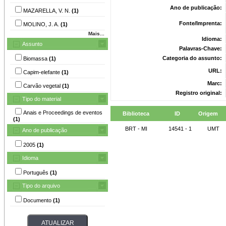
Ano de publicação:
MAZARELLA, V. N.
(1)
Fonte/Imprenta:
MOLINO, J. A.
(1)
Mais...
Idioma:
Assunto
Palavras-Chave:
Categoria do assunto:
Biomassa
(1)
URL:
Capim-elefante
(1)
Marc:
Carvão vegetal
(1)
Registro original:
Tipo do material
Anais e Proceedings de eventos
Biblioteca
ID
Origem
(1)
BRT - MI
14541 - 1
UMT
Ano de publicação
2005
(1)
Idioma
Português
(1)
Tipo do arquivo
Documento
(1)