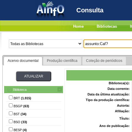
Consulta
Home
Bibliotecas
I
Acervo documental
Produção científica
Coleção de periódicos
Biblioteca(s):
Data corrente:
Biblioteca
Data da última atualização:
BRT
(1.915)
Tipo da produção científica:
Autoria:
BSGP
(63)
Afiliação:
BST
(34)
Título:
BSO
(33)
Ano de publicação:
BESP
(4)