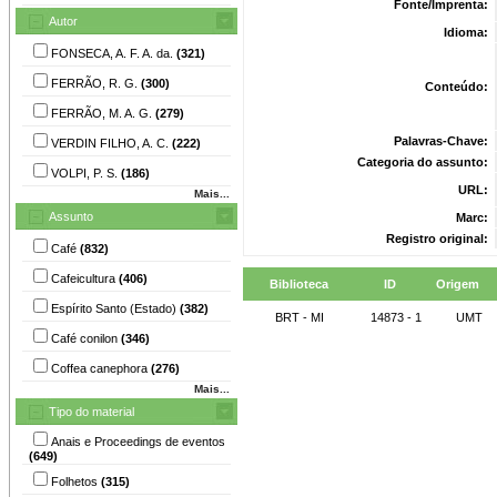
Fonte/Imprenta:
Autor
Idioma:
FONSECA, A. F. A. da.
(321)
FERRÃO, R. G.
(300)
Conteúdo:
FERRÃO, M. A. G.
(279)
Palavras-Chave:
VERDIN FILHO, A. C.
(222)
Categoria do assunto:
VOLPI, P. S.
(186)
URL:
Mais...
Assunto
Marc:
Registro original:
Café
(832)
Cafeicultura
(406)
Biblioteca
ID
Origem
Espírito Santo (Estado)
(382)
BRT - MI
14873 - 1
UMT
Café conilon
(346)
Coffea canephora
(276)
Mais...
Tipo do material
Anais e Proceedings de eventos
(649)
Folhetos
(315)