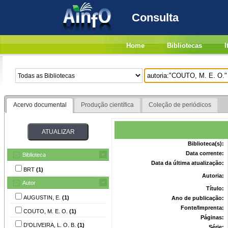
Consulta
Home
Bibliotecas
I
Acervo documental
Produção científica
Coleção de periódicos
Biblioteca(s):
Data corrente:
Biblioteca
Data da última atualização:
BRT
(1)
Autoria:
Autor
Título:
AUGUSTIN, E.
(1)
Ano de publicação:
Fonte/Imprenta:
COUTO, M. E. O.
(1)
Páginas:
D'OLIVEIRA, L. O. B.
(1)
Série: