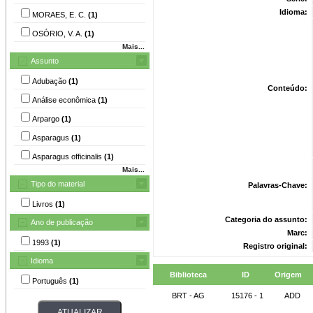
Idioma:
MORAES, E. C.
(1)
OSÓRIO, V. A.
(1)
Mais...
Assunto
Adubação
(1)
Conteúdo:
Análise econômica
(1)
Arpargo
(1)
Asparagus
(1)
Asparagus officinalis
(1)
Mais...
Tipo do material
Palavras-Chave:
Livros
(1)
Categoria do assunto:
Ano de publicação
Marc:
1993
(1)
Registro original:
Idioma
Biblioteca
ID
Origem
Português
(1)
BRT - AG
15176 - 1
ADD