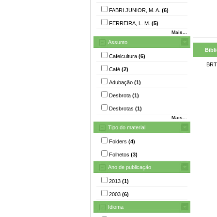
FABRI JUNIOR, M. A.
(6)
FERREIRA, L. M.
(5)
Mais...
Assunto
Bibl
Cafeicultura
(6)
BRT
Café
(2)
Adubação
(1)
Desbrota
(1)
Desbrotas
(1)
Mais...
Tipo do material
Folders
(4)
Folhetos
(3)
Ano de publicação
2013
(1)
2003
(6)
Idioma