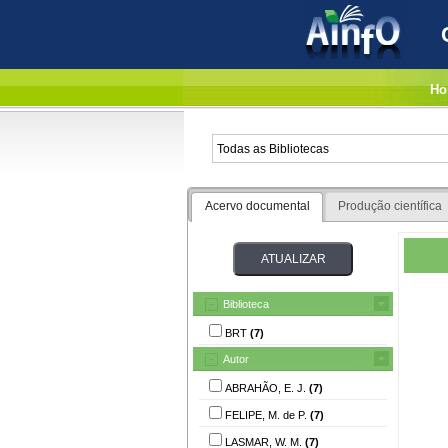
Ho
Acervo documental
Produção científica
Biblioteca
BRT
(7)
Autor
ABRAHÃO, E. J.
(7)
FELIPE, M. de P.
(7)
LASMAR, W. M.
(7)