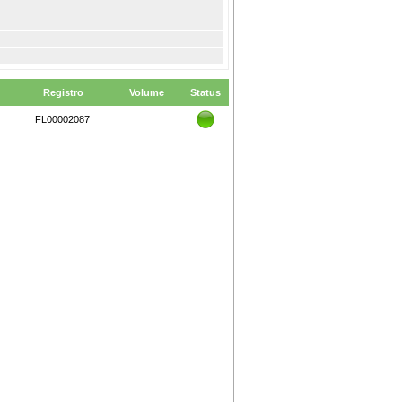
Registro
Volume
Status
FL00002087