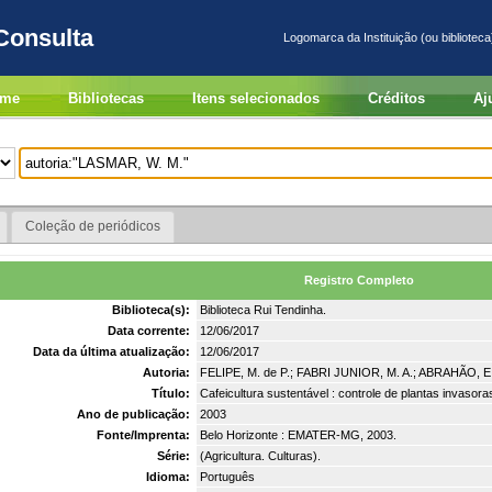
Consulta
Logomarca da Instituição (ou biblioteca
me
Bibliotecas
Itens selecionados
Créditos
Aj
Coleção de periódicos
Registro Completo
Biblioteca(s):
Biblioteca Rui Tendinha.
Data corrente:
12/06/2017
Data da última atualização:
12/06/2017
Autoria:
FELIPE, M. de P.; FABRI JUNIOR, M. A.; ABRAHÃO, E.
Título:
Cafeicultura sustentável : controle de plantas invasora
Ano de publicação:
2003
Fonte/Imprenta:
Belo Horizonte : EMATER-MG, 2003.
Série:
(Agricultura. Culturas).
Idioma:
Português