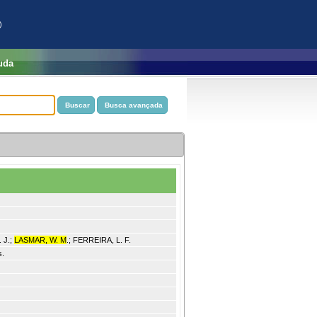
)
uda
 J.;
LASMAR, W. M
.; FERREIRA, L. F.
s.