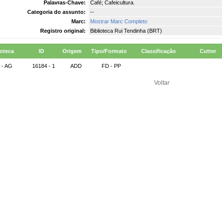
Palavras-Chave:
Café; Cafeicultura.
Categoria do assunto:
--
Marc:
Mostrar Marc Completo
Registro original:
Biblioteca Rui Tendinha (BRT)
ioteca
ID
Origem
Tipo/Formato
Classificação
Cutter
 - AG
16184 - 1
ADD
FD - PP
Voltar