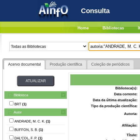
Consulta
Home
Bibliotecas
I
Acervo documental
Produção científica
Coleção de periódicos
Biblioteca(s):
Data corrente:
Biblioteca
Data da última atualização:
BRT
(1)
Tipo da produção científica:
Autor
Autoria:
ANDRADE, M. C. K.
(1)
Afiliação:
BUFFON, S. B.
(1)
Título:
DAL'COL, F. P.
(1)