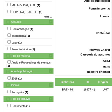
Ano de publicação:
MALIKOUSKI, R. G.
(1)
Fonte/Imprenta:
OLIVEIRA, F. de T. G.
(1)
Idioma:
Mais...
Assunto
Contaminação
(1)
Conteúdo:
Escherichia
(1)
Lago
(1)
Poluição hídrica
(1)
Palavras-Chave:
Categoria do assunto:
Tipo do material
URL:
Anais e Proceedings de eventos
(1)
Marc:
Ano de publicação
Registro original:
2016
(1)
Biblioteca
ID
Origem
Idioma
BRT - MI
16977 - 1
UMT
Português
(1)
Tipo do arquivo
Documento
(1)