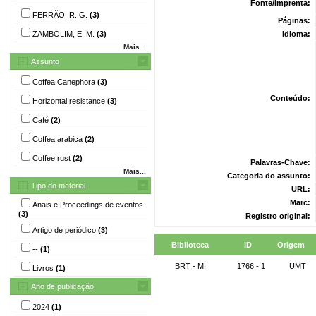
Fonte/Imprenta:
FERRÃO, R. G.
(3)
Páginas:
ZAMBOLIM, E. M.
(3)
Idioma:
Mais...
Assunto
Coffea Canephora
(3)
Conteúdo:
Horizontal resistance
(3)
Café
(2)
Coffea arabica
(2)
Coffee rust
(2)
Palavras-Chave:
Mais...
Categoria do assunto:
Tipo do material
URL:
Marc:
Anais e Proceedings de eventos
(3)
Registro original:
Artigo de periódico
(3)
Biblioteca
ID
Origem
--
(1)
BRT - MI
1766 - 1
UMT
Livros
(1)
Ano de publicação
2024
(1)