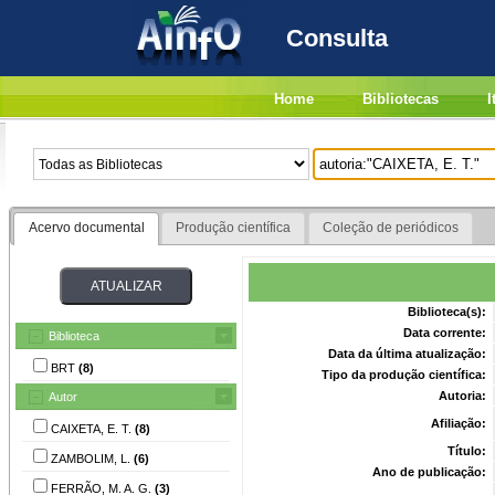
Consulta
Home
Bibliotecas
I
Acervo documental
Produção científica
Coleção de periódicos
Biblioteca(s):
Data corrente:
Biblioteca
Data da última atualização:
BRT
(8)
Tipo da produção científica:
Autoria:
Autor
Afiliação:
CAIXETA, E. T.
(8)
Título:
ZAMBOLIM, L.
(6)
Ano de publicação:
FERRÃO, M. A. G.
(3)