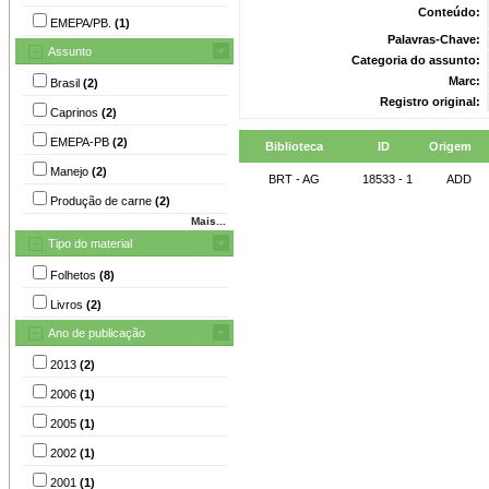
Conteúdo:
EMEPA/PB.
(1)
Palavras-Chave:
Assunto
Categoria do assunto:
Marc:
Brasil
(2)
Registro original:
Caprinos
(2)
EMEPA-PB
(2)
Biblioteca
ID
Origem
Manejo
(2)
BRT - AG
18533 - 1
ADD
Produção de carne
(2)
Mais...
Tipo do material
Folhetos
(8)
Livros
(2)
Ano de publicação
2013
(2)
2006
(1)
2005
(1)
2002
(1)
2001
(1)