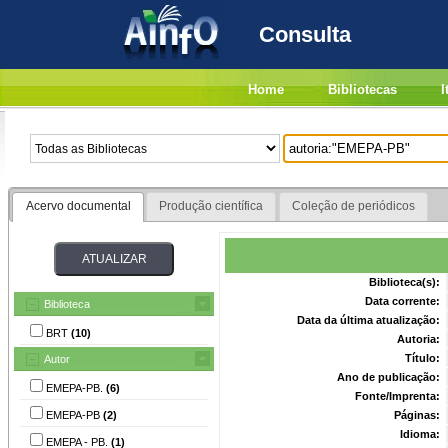
Consulta
Home
Bibliotecas
I
Acervo documental
Produção científica
Coleção de periódicos
Biblioteca(s):
Data corrente:
Biblioteca
Data da última atualização:
BRT
(10)
Autoria:
Título:
Autor
Ano de publicação:
EMEPA-PB.
(6)
Fonte/Imprenta:
EMEPA-PB
(2)
Páginas:
Idioma:
EMEPA - PB.
(1)