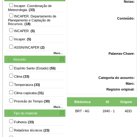
Notas:
Incaper. Coordenação de
Meteorologia.
(33)
INCAPER. Departamento de
Conteúdo:
Planejamento e Captação de
Recursos.
(18)
INCAPER.
(5)
Incaper.
(5)
ASSIN/INCAPER
(2)
Mais...
Palavras-Chave:
Assunto
Espírito Santo (Estado)
(55)
Clima
(33)
Categoria do assunto:
Marc:
Temperatura
(33)
Registro original:
Clima capixaba
(31)
Previsão do Tempo
(30)
Biblioteca
ID
Origem
Mais...
BRT - AG
1840 - 1
ADD
Tipo do material
Folhetos
(33)
Relatórios técnicos
(23)