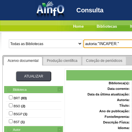
Consulta
Home
Bibliotecas
I
Acervo documental
Produção científica
Coleção de periódicos
Biblioteca(s):
Data corrente:
Biblioteca
Data da última atualização:
BRT
(83)
Autoria:
Título:
BSO
(2)
Ano de publicação:
BSGP
(1)
Fonte/Imprenta:
BST
(1)
Descrição Física:
Idioma:
Autor