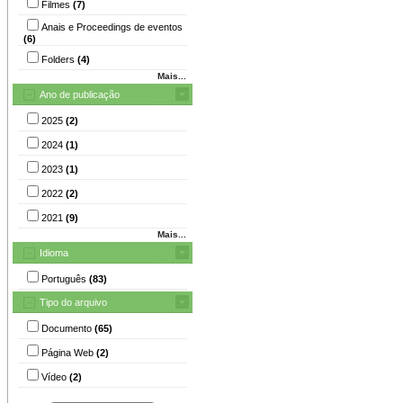
Filmes
(7)
Anais e Proceedings de eventos
(6)
Folders
(4)
Mais...
Ano de publicação
2025
(2)
2024
(1)
2023
(1)
2022
(2)
2021
(9)
Mais...
Idioma
Português
(83)
Tipo do arquivo
Documento
(65)
Página Web
(2)
Vídeo
(2)