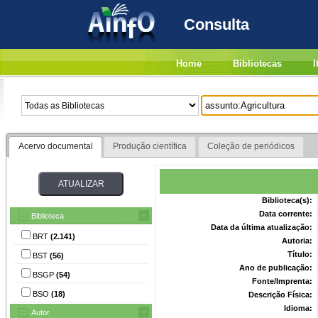
Consulta
Home
Bibliotecas
I
Acervo documental
Produção científica
Coleção de periódicos
Biblioteca(s):
Data corrente:
Biblioteca
Data da última atualização:
BRT
(2.141)
Autoria:
Título:
BST
(56)
Ano de publicação:
BSGP
(54)
Fonte/Imprenta:
BSO
(18)
Descrição Física:
Idioma:
Autor