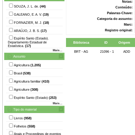
Notas:
SOUZA, J. L. de.
(44)
Conteúdo:
Palavras-Chave:
GALEANO, E. A. V.
(19)
Categoria do assunto:
FORNAZIER, M. J.
(18)
Marc:
Registro original:
ARAÚJO, J. B. S.
(17)
Espírito Santo (Estado).
Departamento Estadual de
Biblioteca
ID
Origem
Estatística.
(17)
Mais...
BRT - AG
21096 - 1
ADD
Assunto
Agricultura
(1.205)
Brasil
(538)
Agricultura familiar
(410)
Agriculture
(308)
Espírito Santo (Estado)
(253)
Mais...
Tipo do material
Livros
(958)
Folhetos
(558)
Anais e Proceedings de eventos