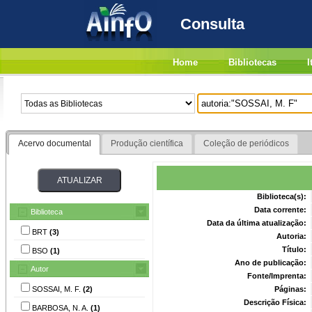
Consulta
Home
Bibliotecas
I
Acervo documental
Produção científica
Coleção de periódicos
Biblioteca(s):
Data corrente:
Biblioteca
Data da última atualização:
BRT
(3)
Autoria:
Título:
BSO
(1)
Ano de publicação:
Autor
Fonte/Imprenta:
SOSSAI, M. F.
(2)
Páginas:
Descrição Física:
BARBOSA, N. A.
(1)