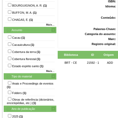
ISBN:
BOURGUIGNON, A. R.
(1)
Idioma:
BUFFON, M. A.
(1)
Conteúdo:
CHAGAS, E.
(1)
Mais...
Palavras-Chave:
Assunto
Categoria do assunto:
Cacau
(1)
Marc:
Registro original:
Cacauicultura
(1)
Cobertura da terra
(1)
Biblioteca
ID
Origem
Cobertura florestal
(1)
BRT - CE
21592 - 1
ADD
Estado espirito santo
(1)
Mais...
Tipo do material
Anais e Proceedings de eventos
(1)
Folders
(1)
Obras de referência (dicionários,
enciclopédias, etc.)
(1)
Ano de publicação
2025
(1)