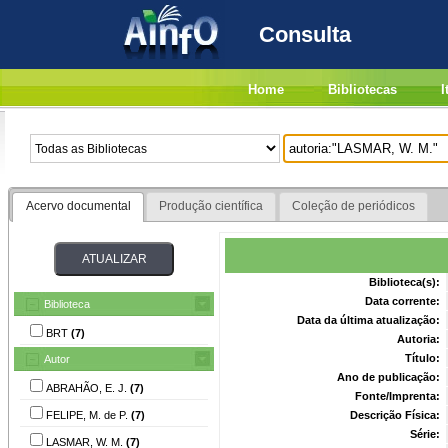
Consulta
Home
Bibliotecas
I
Acervo documental
Produção científica
Coleção de periódicos
Biblioteca(s):
Data corrente:
Biblioteca
Data da última atualização:
BRT
(7)
Autoria:
Título:
Autor
Ano de publicação:
ABRAHÃO, E. J.
(7)
Fonte/Imprenta:
FELIPE, M. de P.
(7)
Descrição Física:
Série:
LASMAR, W. M.
(7)