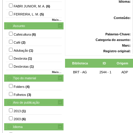
Idioma:
FABRI JUNIOR, M. A.
(6)
FERREIRA, L. M.
(5)
Conteúdo:
Mais...
Assunto
Palavras-Chave:
Cafeicultura
(6)
Categoria do assunto:
Café
(2)
Marc:
Adubação
(1)
Registro original:
Desbrota
(1)
Biblioteca
ID
Origem
Desbrotas
(1)
Mais...
BRT - AG
2544 - 1
ADP
Tipo do material
Folders
(4)
Folhetos
(3)
Ano de publicação
2013
(1)
2003
(6)
Idioma