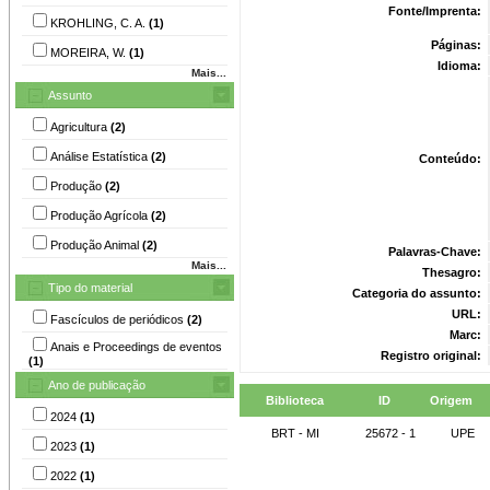
Fonte/Imprenta:
KROHLING, C. A.
(1)
Páginas:
MOREIRA, W.
(1)
Idioma:
Mais...
Assunto
Agricultura
(2)
Análise Estatística
(2)
Conteúdo:
Produção
(2)
Produção Agrícola
(2)
Produção Animal
(2)
Palavras-Chave:
Mais...
Thesagro:
Tipo do material
Categoria do assunto:
URL:
Fascículos de periódicos
(2)
Marc:
Anais e Proceedings de eventos
Registro original:
(1)
Ano de publicação
Biblioteca
ID
Origem
2024
(1)
BRT - MI
25672 - 1
UPE
2023
(1)
2022
(1)