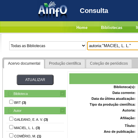
Consulta
Home
Bibliotecas
I
Acervo documental
Produção científica
Coleção de periódicos
Biblioteca(s):
Data corrente:
Biblioteca
Data da última atualização:
BRT
(3)
Tipo da produção científica:
Autoria:
Autor
Afiliação:
GALEANO, E. A. V.
(3)
Título:
MACIEL, L. L.
(3)
Ano de publicação:
COMÉRIO, M.
(1)