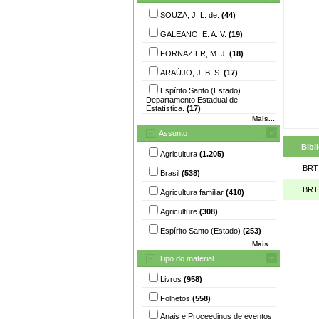
SOUZA, J. L. de.
(44)
GALEANO, E. A. V.
(19)
FORNAZIER, M. J.
(18)
ARAÚJO, J. B. S.
(17)
Espírito Santo (Estado).
Departamento Estadual de
Estatística.
(17)
Mais...
Assunto
Bibl
Agricultura
(1.205)
BRT
Brasil
(538)
BRT
Agricultura familiar
(410)
Agriculture
(308)
Espírito Santo (Estado)
(253)
Mais...
Tipo do material
Livros
(958)
Folhetos
(558)
Anais e Proceedings de eventos