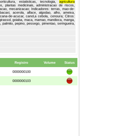
rticultura, estatisticas, tecnologia,
agricultura
cos, plantas medicinais, administracao de riscos,
racao, mecanizacao; Indicadores: terras, mao-de-
acaxi, acerola, alface, algodao, alho, ameixa,
cana-de-acucar, canol,a cebola, cenoura; Citros:
o, girassol, goiaba, maca, mamao, mandioca, manga,
, palmito, pepino, pessego, pimentao, seringueira,
Registro
Volume
Status
0000000100
0000000103