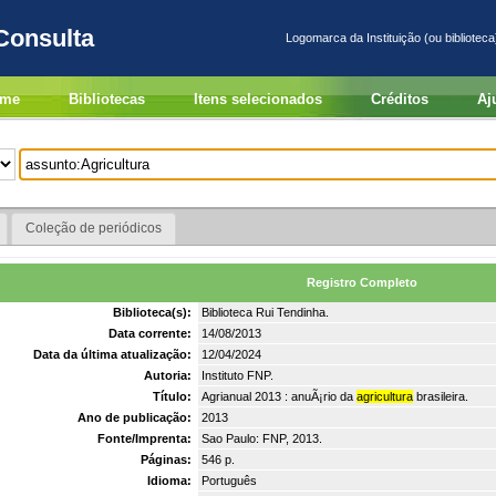
Consulta
Logomarca da Instituição (ou biblioteca
me
Bibliotecas
Itens selecionados
Créditos
Aj
Coleção de periódicos
Registro Completo
Biblioteca(s):
Biblioteca Rui Tendinha.
Data corrente:
14/08/2013
Data da última atualização:
12/04/2024
Autoria:
Instituto FNP.
Título:
Agrianual 2013 : anuÃ¡rio da
agricultura
brasileira.
Ano de publicação:
2013
Fonte/Imprenta:
Sao Paulo: FNP, 2013.
Páginas:
546 p.
Idioma:
Português