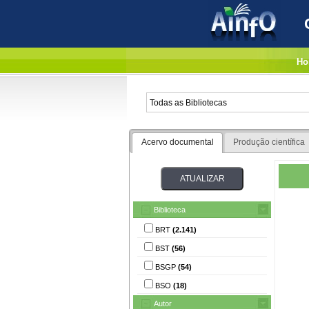
Ho
Acervo documental
Produção científica
Biblioteca
BRT
(2.141)
BST
(56)
BSGP
(54)
BSO
(18)
Autor