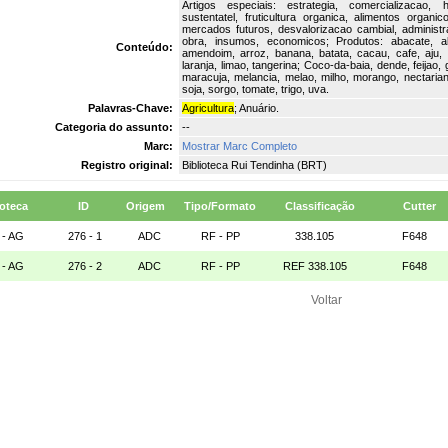
Artigos especiais: estrategia, comercializacao, ho
sustentatel, fruticultura organica, alimentos organi
mercados futuros, desvalorizacao cambial, administ
obra, insumos, economicos; Produtos: abacate, ab
Conteúdo:
amendoim, arroz, banana, batata, cacau, cafe, aju, 
laranja, limao, tangerina; Coco-da-baia, dende, feija
maracuja, melancia, melao, milho, morango, nectarian
soja, sorgo, tomate, trigo, uva.
Palavras-Chave:
Agricultura
; Anuário.
Categoria do assunto:
--
Marc:
Mostrar Marc Completo
Registro original:
Biblioteca Rui Tendinha (BRT)
ioteca
ID
Origem
Tipo/Formato
Classificação
Cutter
 - AG
276 - 1
ADC
RF - PP
338.105
F648
 - AG
276 - 2
ADC
RF - PP
REF 338.105
F648
Voltar