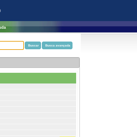
)
uda