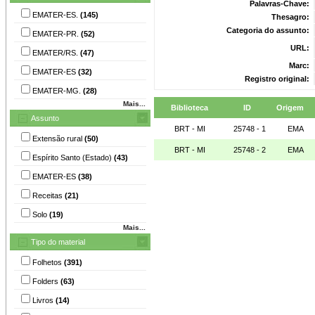
Palavras-Chave:
EMATER-ES.
(145)
Thesagro:
Categoria do assunto:
EMATER-PR.
(52)
URL:
EMATER/RS.
(47)
Marc:
EMATER-ES
(32)
Registro original:
EMATER-MG.
(28)
Mais...
Biblioteca
ID
Origem
Assunto
BRT - MI
25748 - 1
EMA
Extensão rural
(50)
BRT - MI
25748 - 2
EMA
Espírito Santo (Estado)
(43)
EMATER-ES
(38)
Receitas
(21)
Solo
(19)
Mais...
Tipo do material
Folhetos
(391)
Folders
(63)
Livros
(14)