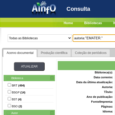
Consulta
Home
Bibliotecas
I
Acervo documental
Produção científica
Coleção de periódicos
Biblioteca(s):
Data corrente:
Biblioteca
Data da última atualização:
BRT
(494)
Autoria:
Título:
BSGP
(14)
Ano de publicação:
BST
(4)
Fonte/Imprenta:
BSO
(2)
Páginas:
Idioma:
Autor